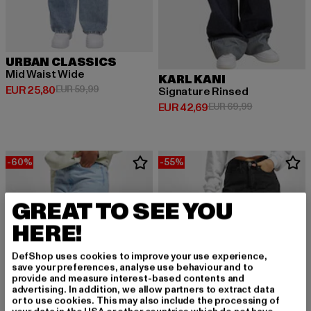
URBAN CLASSICS
Mid Waist Wide
KARL KANI
Derzeitiger Preis: EUR 25,80
Aktionspreis: EUR 59,99
EUR 25,80
EUR 59,99
Signature Rinsed
Derzeitiger Preis: EUR 42,69
Aktionspreis:
EUR 42,69
EUR 69,99
-60%
-55%
GREAT TO SEE YOU
HERE!
DefShop uses cookies to improve your use experience,
save your preferences, analyse use behaviour and to
provide and measure interest-based contents and
advertising. In addition, we allow partners to extract data
or to use cookies. This may also include the processing of