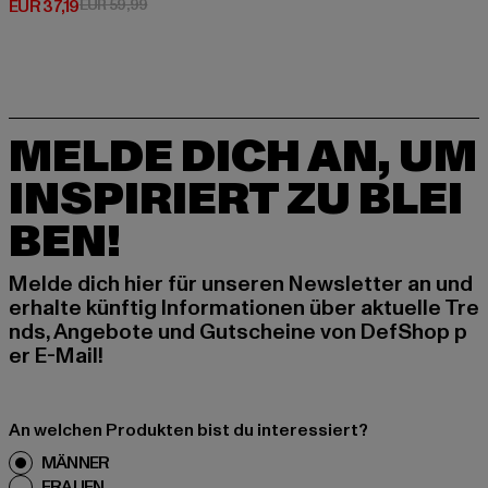
Derzeitiger Preis: EUR 37,19
Aktionspreis: EUR 59,99
EUR 37,19
EUR 59,99
MELDE DICH AN, UM
INSPIRIERT ZU BLEI
BEN!
Melde dich hier für unseren Newsletter an und
erhalte künftig Informationen über aktuelle Tre
nds, Angebote und Gutscheine von DefShop p
er E-Mail!
An welchen Produkten bist du interessiert?
MÄNNER
FRAUEN