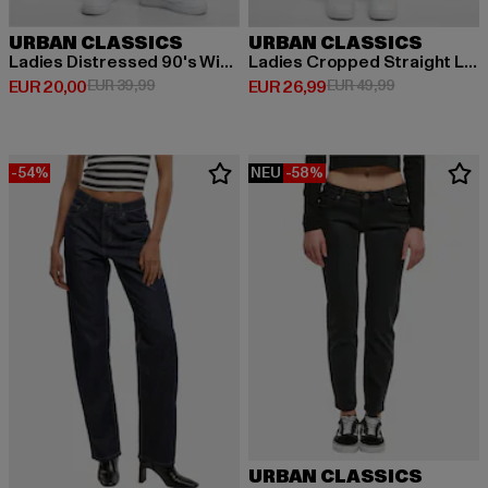
URBAN CLASSICS
URBAN CLASSICS
Ladies Distressed 90's Wide Leg Denim Pants
Ladies Cropped Straight Leg Denim Pants
Derzeitiger Preis: EUR 20,00
Aktionspreis: EUR 39,99
Derzeitiger Preis: EUR 26,99
Aktionspreis:
EUR 20,00
EUR 39,99
EUR 26,99
EUR 49,99
-54%
NEU
-58%
URBAN CLASSICS