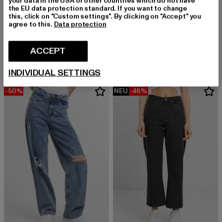
your data in the USA or other countries which do not have
the EU data protection standard. If you want to change
this, click on "Custom settings". By clicking on "Accept" you
agree to this.
Data protection
LEVIS
URBAN CLASSICS
Levis S High Straight Jeans
Ladies High Waist Wide Leg Cropped
ACCEPT
Derzeitiger Preis: EUR 60,00
Aktionspreis: EUR 149,99
Derzeitiger Preis: EUR 24,75
Aktionspreis:
EUR 60,00
EUR 149,99
EUR 24,75
EUR 54,99
INDIVIDUAL SETTINGS
-50%
NEU
-46%