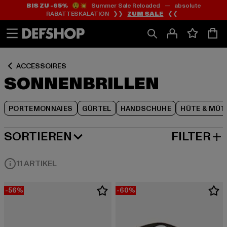
BIS ZU -65%
😲💥 Summer Sale Reloaded — absolute
Zum
Zum
Zum
RABATTESKALATION ❯❯
ZUM SALE
❮❮
Inhalt
Fußzeile
Produktraster
springen
springen
springen
ACCESSOIRES
SONNENBRILLEN
PORTEMONNAIES
GÜRTEL
HANDSCHUHE
HÜTE & MÜT
SORTIEREN
FILTER
BELIEBTESTE
11 ARTIKEL
-56%
-60%