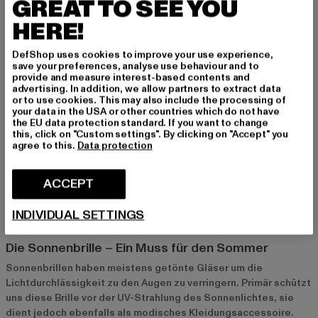
GREAT TO SEE YOU
HERE!
DefShop uses cookies to improve your use experience,
save your preferences, analyse use behaviour and to
URBAN CLASSICS
provide and measure interest-based contents and
108
advertising. In addition, we allow partners to extract data
Derzeitiger Preis: EUR 10,07
Aktionspreis: EUR 17,99
EUR 10,07
EUR 17,99
or to use cookies. This may also include the processing of
your data in the USA or other countries which do not have
the EU data protection standard. If you want to change
this, click on "Custom settings". By clicking on "Accept" you
agree to this.
Data protection
Sonnenbrillen – Der Schmuck fürs Gesicht
ACCEPT
INDIVIDUAL SETTINGS
Die Sonnenbrille – Ein Muss für den Sommer
Sonnenbrillen haben meistens getönte Gläser um die
Lichtdurchlässigkeit zu den Augen zu verringern. Primär schützt
uns diese Brille vor der UV-Strahlung des Sonnenlichtes, sie
dient jedoch ebenfalls als modisches Kleidungsaccessoire.