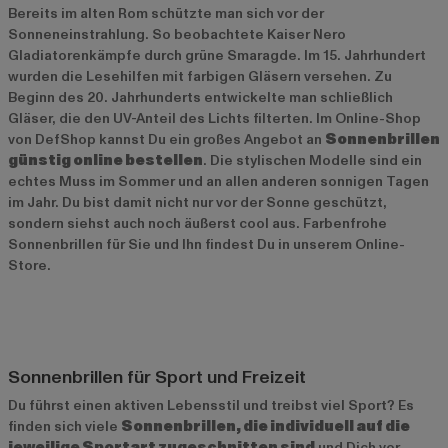
Bereits im alten Rom schützte man sich vor der
Sonneneinstrahlung. So beobachtete Kaiser Nero
Gladiatorenkämpfe durch grüne Smaragde. Im 15. Jahrhundert
wurden die Lesehilfen mit farbigen Gläsern versehen. Zu
Beginn des 20. Jahrhunderts entwickelte man schließlich
Gläser, die den UV-Anteil des Lichts filterten. Im Online-Shop
von DefShop kannst Du ein großes Angebot an
Sonnenbrillen
günstig online bestellen
. Die stylischen Modelle sind ein
echtes Muss im Sommer und an allen anderen sonnigen Tagen
im Jahr. Du bist damit nicht nur vor der Sonne geschützt,
sondern siehst auch noch äußerst cool aus. Farbenfrohe
Sonnenbrillen für Sie und Ihn findest Du in unserem Online-
Store.
Sonnenbrillen für Sport und Freizeit
Du führst einen aktiven Lebensstil und treibst viel Sport? Es
finden sich viele
Sonnenbrillen, die individuell auf die
jeweilige Sportart zugeschnitten sind
und Dich vor