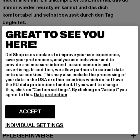
macht alles mit. Ein unkompliziertes Essential, das du
immer wieder neu stylen kannst und das dich
komfortabel und selbstbewusst durch den Tag
begleitet.
GREAT TO SEE YOU
Marke: Cloud5ive
Kat.: Bekleidung
HERE!
Farbe: braun
DefShop uses cookies to improve your use experience,
Hersteller Farbe: brown
save your preferences, analyse use behaviour and to
Materialzusammensetzung: 95% Polyester, 5% Elasthan
provide and measure interest-based contents and
advertising. In addition, we allow partners to extract data
Art.Nr: 23056050-00075
or to use cookies. This may also include the processing of
your data in the USA or other countries which do not have
the EU data protection standard. If you want to change
Hersteller: Bestseller Textilhandels GmbH |
this, click on "Custom settings". By clicking on "Accept" you
hamburg@bestseller.com
agree to this.
Data protection
Modering 1,Haus A | 22457 Hamburg | DE
ACCEPT
GRÖSSE & PASSFORM
INDIVIDUAL SETTINGS
PFLEGEHINWEISE