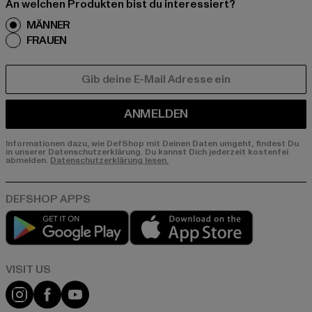
An welchen Produkten bist du interessiert?
MÄNNER
FRAUEN
E-MAIL
ANMELDEN
Informationen dazu, wie DefShop mit Deinen Daten umgeht, findest Du
in unserer Datenschutzerklärung. Du kannst Dich jederzeit kostenfei
abmelden.
Datenschutzerklärung lesen.
Play market
App store
Visit our Instagram page:
Visit our Facebook page:
Visit our YouTube channel: