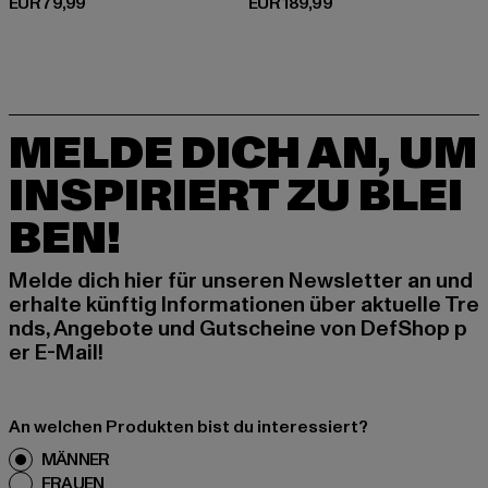
Derzeitiger Preis: EUR 79,99
Derzeitiger Preis: EUR 189,99
EUR 79,99
EUR 189,99
MELDE DICH AN, UM
INSPIRIERT ZU BLEI
BEN!
Melde dich hier für unseren Newsletter an und
erhalte künftig Informationen über aktuelle Tre
nds, Angebote und Gutscheine von DefShop p
er E-Mail!
An welchen Produkten bist du interessiert?
MÄNNER
FRAUEN