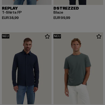
REPLAY
DSTREZZED
T-Shirts FP
Blaze
Derzeitiger Preis: EUR 38,99
Derzeitiger Preis: EUR 99,99
EUR 38,99
EUR 99,99
NEU
NEU