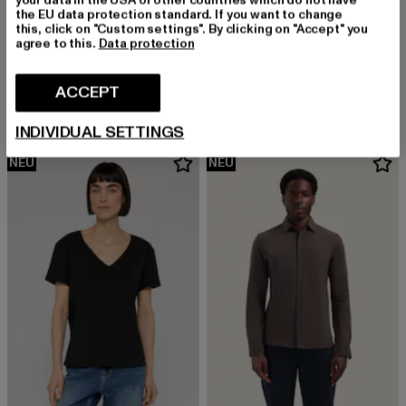
the EU data protection standard. If you want to change
this, click on "Custom settings". By clicking on "Accept" you
agree to this.
Data protection
REPLAY
REPLAY
Hosen FP
Hosen FP
Derzeitiger Preis: EUR 148,99
Derzeitiger Preis: EUR 138,99
ACCEPT
EUR 148,99
EUR 138,99
INDIVIDUAL SETTINGS
NEU
NEU