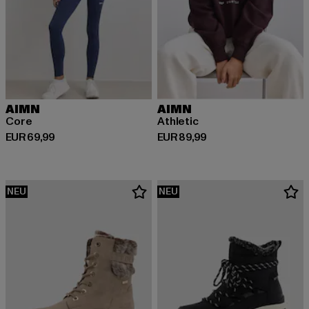
AIMN
AIMN
Core
Athletic
Derzeitiger Preis: EUR 69,99
Derzeitiger Preis: EUR 89,99
EUR 69,99
EUR 89,99
NEU
NEU