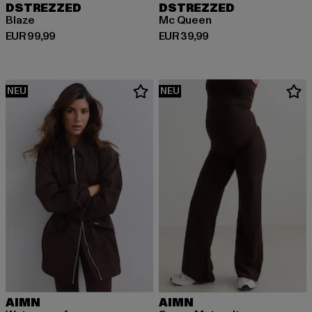
DSTREZZED
DSTREZZED
Blaze
Mc Queen
Derzeitiger Preis: EUR 99,99
Derzeitiger Preis: EUR 39,99
EUR 99,99
EUR 39,99
NEU
NEU
AIMN
AIMN