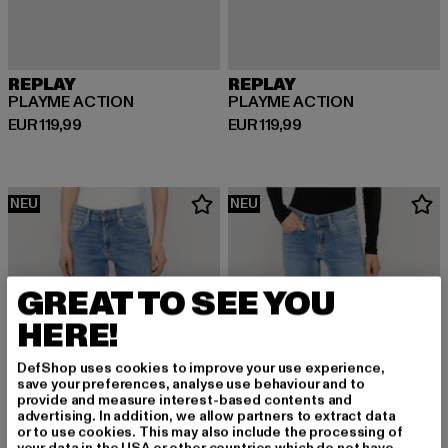
REPLAY
REPLAY
PLAYME ACTION
PLAYME ACTION
Derzeitiger Preis: EUR 119,99
Derzeitiger Preis: EUR 119,99
EUR 119,99
EUR 119,99
NEU
NEU
GREAT TO SEE YOU
HERE!
DefShop uses cookies to improve your use experience,
save your preferences, analyse use behaviour and to
provide and measure interest-based contents and
advertising. In addition, we allow partners to extract data
or to use cookies. This may also include the processing of
your data in the USA or other countries which do not have