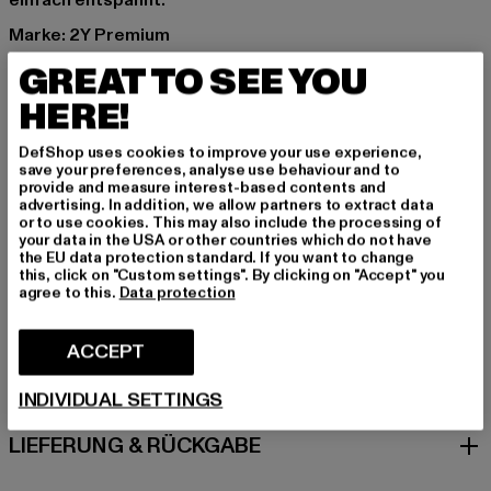
einfach entspannt.
Marke: 2Y Premium
Kat.: Bekleidung
GREAT TO SEE YOU
Farbe: blau
HERE!
Hersteller Farbe: blue
Materialzusammensetzung: 97% Baumwolle, 3%
DefShop uses cookies to improve your use experience,
Elasthan
save your preferences, analyse use behaviour and to
provide and measure interest-based contents and
Art.Nr: K6319-00064
advertising. In addition, we allow partners to extract data
or to use cookies. This may also include the processing of
your data in the USA or other countries which do not have
Hersteller: 2Y Premium GmbH |
info@2y-studios.com
the EU data protection standard. If you want to change
Hollefeldstraße 16 | 48282 Emsdetten | DE
this, click on "Custom settings". By clicking on "Accept" you
agree to this.
Data protection
GRÖSSE & PASSFORM
ACCEPT
PFLEGEHINWEISE
INDIVIDUAL SETTINGS
LIEFERUNG & RÜCKGABE