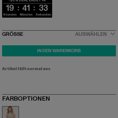
-20% DEAL ENDET IN
19
41
33
Stunden
Minuten
Sekunden
SIZE
GRÖSSE
AUSWÄHLEN
IN DEN WARENKORB
Artikel fällt normal aus
FARBOPTIONEN