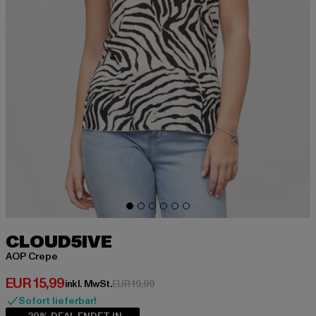
CLOUD5IVE
AOP Crepe
Derzeitiger Preis: EUR 15,99
EUR 15,99
Aktionspreis: EUR 19,99
inkl. MwSt.
EUR 19,99
Sofort lieferbar!