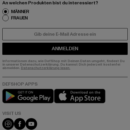
An welchen Produkten bist du interessiert?
MÄNNER
FRAUEN
E-MAIL
ANMELDEN
Informationen dazu, wie DefShop mit Deinen Daten umgeht, findest Du
in unserer Datenschutzerklärung. Du kannst Dich jederzeit kostenfei
abmelden.
Datenschutzerklärung lesen.
Play market
App store
Visit our Instagram page:
Visit our Facebook page:
Visit our YouTube channel: