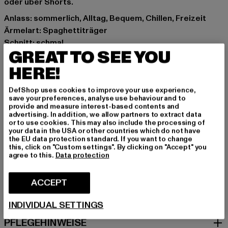
oder über Shorts.
Anlass: sommerlich, Alltag, Bequem, Chillen, Freizeit
Ärmelart: Spaghettiträger
Schnitt: schmal
GREAT TO SEE YOU
Marke: Cloud5ive
Kat.: Tank Tops
HERE!
Farbe: schwarz, weiß
DefShop uses cookies to improve your use experience,
Hersteller Farbe: white/black
save your preferences, analyse use behaviour and to
Materialzusammensetzung: 95% Polyester, 5% Elasthan
provide and measure interest-based contents and
advertising. In addition, we allow partners to extract data
Art.Nr: CL3906-01248
or to use cookies. This may also include the processing of
your data in the USA or other countries which do not have
the EU data protection standard. If you want to change
Hersteller: Styleboom Textilhandels GmbH & Co. KG |
this, click on "Custom settings". By clicking on "Accept" you
info@77onlineshop.eu
agree to this.
Data protection
Am Kapellhof 22 | 47608 Geldern | DE
ACCEPT
GRÖSSE & PASSFORM
INDIVIDUAL SETTINGS
PFLEGEHINWEISE