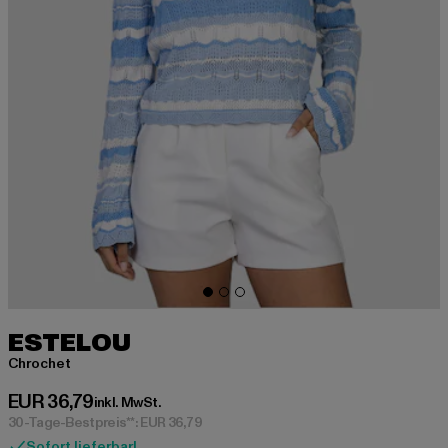
ESTELOU
Chrochet
Derzeitiger Preis: EUR 36,79
EUR 36,79
inkl. MwSt.
30-Tage-Bestpreis**: EUR 36,79
Sofort lieferbar!