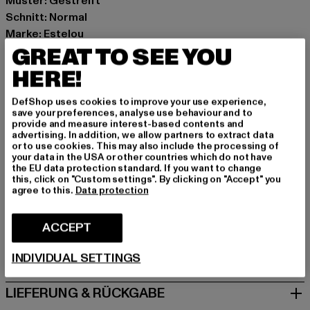
Muster: Gestreift
Schnitt: Normal
Marke: Estelou
GREAT TO SEE YOU
Kat.: Crew Neck Jumpers
Farbe: blau
HERE!
Hersteller Farbe: light blue
Materialzusammensetzung: 100% Baumwolle
DefShop uses cookies to improve your use experience,
save your preferences, analyse use behaviour and to
Art.Nr: EST-C-CH-01851
provide and measure interest-based contents and
advertising. In addition, we allow partners to extract data
or to use cookies. This may also include the processing of
Hersteller: TB International GmbH |
info@tbint.de
your data in the USA or other countries which do not have
Dr.-Robert-Murjahn-Straße 7 | 64372 Ober-Ramstadt |
the EU data protection standard. If you want to change
this, click on "Custom settings". By clicking on "Accept" you
DE
agree to this.
Data protection
ACCEPT
GRÖSSE & PASSFORM
INDIVIDUAL SETTINGS
PFLEGEHINWEISE
LIEFERUNG & RÜCKGABE