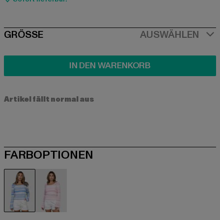
SIZE
GRÖSSE
AUSWÄHLEN
IN DEN WARENKORB
Artikel fällt normal aus
FARBOPTIONEN
blau
rosa