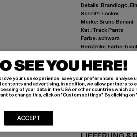
Details: Brandlogo, E
Schnitt: Locker
Marke: Bruno Banani
Kat.: Track Pants
Farbe: schwarz
Hersteller Farbe: blac
Materialzusammenset
O SEE YOU HERE!
Art.Nr: BBM126-010-
rove your use experience, save your preferences, analyse u
Hersteller: Noctane |
ontents and advertising. In addition, we allow partners to e
Am Hof 41683 | 1100 V
ocessing of your data in the USA or other countries which do 
ant to change this, click on "Custom settings". By clicking on 
GRÖSSE 
ACCEPT
PFLEGEHINWE
LIEFERUNG &