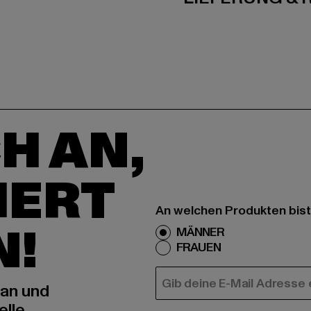
H AN,
IERT
An welchen Produkten bist
N!
MÄNNER
FRAUEN
E-MAIL
 an und
elle