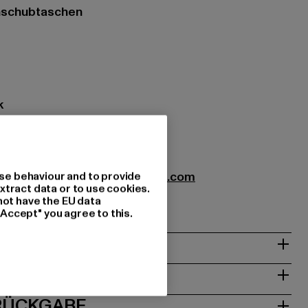
inschubtaschen
k
zung: 100% Polyester
00007
se behaviour and to provide
Nando@noctane-distributions.com
xtract data or to use cookies.
ienna | AT
not have the EU data
"Accept" you agree to this.
& PASSFORM
ISE
 RÜCKGABE