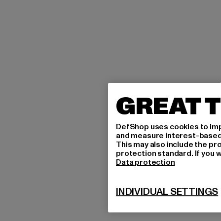
GREAT T
DefShop uses cookies to imp
and measure interest-based c
This may also include the pr
protection standard. If you w
Data protection
INDIVIDUAL SETTINGS