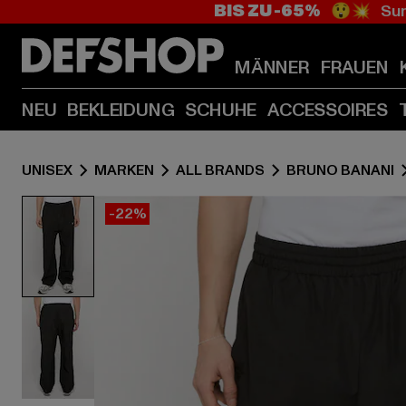
BIS ZU -65%
😲💥 Sum
MÄNNER
FRAUEN
NEU
BEKLEIDUNG
SCHUHE
ACCESSOIRES
UNISEX
MARKEN
ALL BRANDS
BRUNO BANANI
-22%