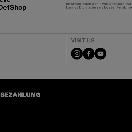
Informationen dazu, wie DefShop mit 
 DefShop
kannst Dich jederzeit kostenfei abme
e
Visit our Instagram pa
Visit our Facebo
Visit our Y
 BEZAHLUNG