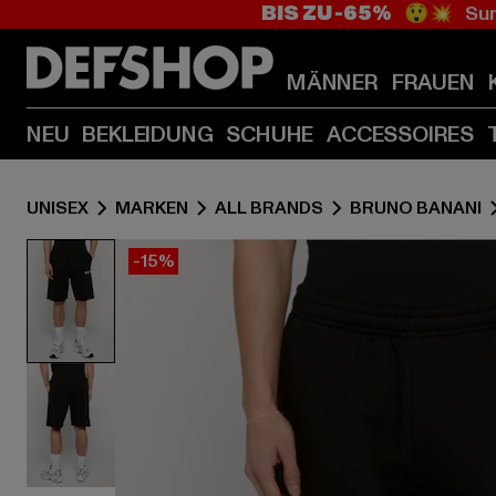
BIS ZU -65%
😲💥 Sum
MÄNNER
FRAUEN
NEU
BEKLEIDUNG
SCHUHE
ACCESSOIRES
UNISEX
MARKEN
ALL BRANDS
BRUNO BANANI
-15%