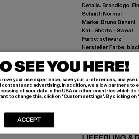
Details: Brandlogo, E
Schnitt: Normal
Marke: Bruno Banani
Kat.: Shorts - Sweat
Farbe: schwarz
Hersteller Farbe: blac
Materialzusammenset
O SEE YOU HERE!
Art.Nr: BBM126-006-
rove your use experience, save your preferences, analyse u
Hersteller: Noctane |
ontents and advertising. In addition, we allow partners to e
Am Hof 41683 | 1100 V
ocessing of your data in the USA or other countries which do 
ant to change this, click on "Custom settings". By clicking on 
GRÖSSE 
ACCEPT
PFLEGEHINWE
LIEFERUNG &