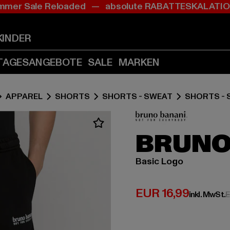
mer Sale Reloaded — absolute RABATTESKALAT
Zum
Zum
Inhalt
Fußzeile
springen
springen
KINDER
(Enter
(Enter
drücken)
drücken)
TAGESANGEBOTE
SALE
MARKEN
APPAREL
SHORTS
SHORTS - SWEAT
SHORTS -
BRUNO
Basic Logo
Derzeitiger Preis:
EUR 16,99
inkl. MwSt.
E