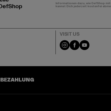
Informationen dazu, wie DefShop mit 
 DefShop
kannst Dich jederzeit kostenfei abme
e
Visit our Instagram pa
Visit our Facebo
Visit our Y
 BEZAHLUNG