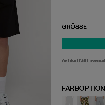
SIZE
GRÖSSE
Artikel fällt norma
FARBOPTIO