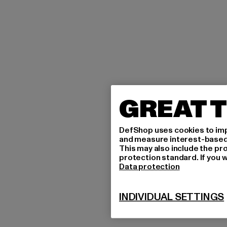
GREAT T
DefShop uses cookies to imp
and measure interest-based c
This may also include the pr
protection standard. If you w
Data protection
INDIVIDUAL SETTINGS