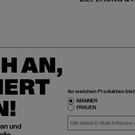
H AN,
IERT
An welchen Produkten bist
N!
MÄNNER
FRAUEN
E-MAIL
 an und
elle