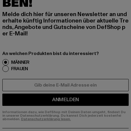
BEN!
Melde dich hier für unseren Newsletter an und
erhalte künftig Informationen über aktuelle Tre
nds, Angebote und Gutscheine von DefShop p
er E-Mail!
An welchen Produkten bist du interessiert?
MÄNNER
FRAUEN
E-MAIL
ANMELDEN
Informationen dazu, wie DefShop mit Deinen Daten umgeht, findest Du
in unserer Datenschutzerklärung. Du kannst Dich jederzeit kostenfei
abmelden.
Datenschutzerklärung lesen.