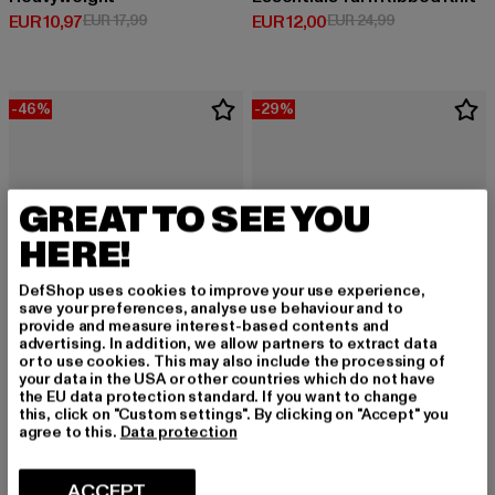
Derzeitiger Preis: EUR 10,97
Aktionspreis: EUR 17,99
Derzeitiger Preis: EUR 12,00
Aktionspreis: 
EUR 10,97
EUR 17,99
EUR 12,00
EUR 24,99
-46%
-29%
GREAT TO SEE YOU
HERE!
DefShop uses cookies to improve your use experience,
save your preferences, analyse use behaviour and to
provide and measure interest-based contents and
advertising. In addition, we allow partners to extract data
or to use cookies. This may also include the processing of
your data in the USA or other countries which do not have
the EU data protection standard. If you want to change
this, click on "Custom settings". By clicking on "Accept" you
FLEXFIT
FLEXFIT
agree to this.
Data protection
Nylon
Cotton Twill
Derzeitiger Preis: EUR 18,89
Aktionspreis: EUR 34,99
Derzeitiger Preis: EUR 19,87
Aktionspreis: 
EUR 18,89
EUR 34,99
EUR 19,87
EUR 27,99
ACCEPT