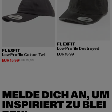
FLEXFIT
Low Profile Destroyed
FLEXFIT
Derzeitiger Preis: EUR 18,99
EUR 18,99
Low Profile Cotton Twil
Derzeitiger Preis: EUR 15,99
Aktionspreis: EUR 19,99
EUR 15,99
EUR 19,99
MELDE DICH AN, UM
INSPIRIERT ZU BLEI