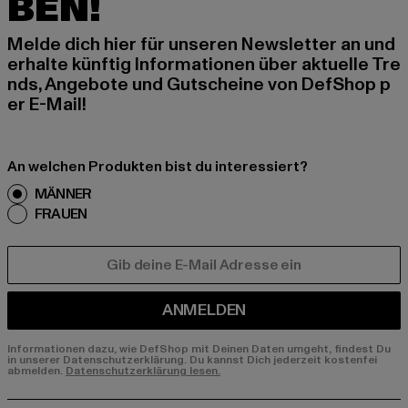
BEN!
Melde dich hier für unseren Newsletter an und
erhalte künftig Informationen über aktuelle Tre
nds, Angebote und Gutscheine von DefShop p
er E-Mail!
An welchen Produkten bist du interessiert?
MÄNNER
FRAUEN
E-MAIL
ANMELDEN
Informationen dazu, wie DefShop mit Deinen Daten umgeht, findest Du
in unserer Datenschutzerklärung. Du kannst Dich jederzeit kostenfei
abmelden.
Datenschutzerklärung lesen.