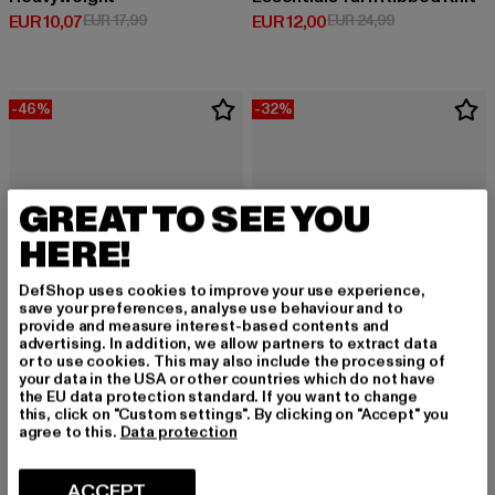
Derzeitiger Preis: EUR 10,07
Aktionspreis: EUR 17,99
Derzeitiger Preis: EUR 12,00
Aktionspreis: 
EUR 10,07
EUR 17,99
EUR 12,00
EUR 24,99
-46%
-32%
GREAT TO SEE YOU
HERE!
DefShop uses cookies to improve your use experience,
save your preferences, analyse use behaviour and to
provide and measure interest-based contents and
advertising. In addition, we allow partners to extract data
or to use cookies. This may also include the processing of
your data in the USA or other countries which do not have
the EU data protection standard. If you want to change
this, click on "Custom settings". By clicking on "Accept" you
FLEXFIT
FLEXFIT
agree to this.
Data protection
Nylon
Cotton Twill
Derzeitiger Preis: EUR 18,89
Aktionspreis: EUR 34,99
Derzeitiger Preis: EUR 19,03
Aktionspreis: 
EUR 18,89
EUR 34,99
EUR 19,03
EUR 27,99
ACCEPT