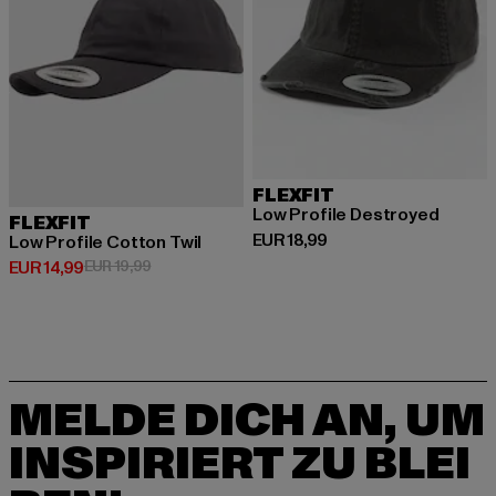
FLEXFIT
Low Profile Destroyed
FLEXFIT
Derzeitiger Preis: EUR 18,99
EUR 18,99
Low Profile Cotton Twil
Derzeitiger Preis: EUR 14,99
Aktionspreis: EUR 19,99
EUR 14,99
EUR 19,99
MELDE DICH AN, UM
INSPIRIERT ZU BLEI