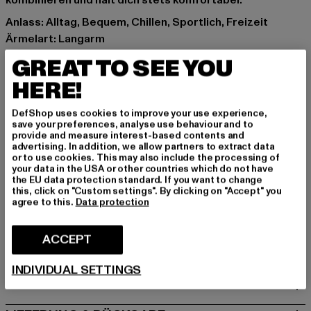
kombinieren und hält dich stets komfortabel.
Anlass: Alltag, Bequem, Chillen, Sportlich, Freizeit
Ärmelart: Langarm
Verschlussarten: Reißverschluss
GREAT TO SEE YOU
Details: Brandlogo, Rippstrickbündchen,
HERE!
Einschubtaschen
Schnitt: Normal
DefShop uses cookies to improve your use experience,
Marke: UNFAIR ATHLETICS
save your preferences, analyse use behaviour and to
provide and measure interest-based contents and
Kat.: Übergangsjacken
advertising. In addition, we allow partners to extract data
Farbe: blau
or to use cookies. This may also include the processing of
your data in the USA or other countries which do not have
Hersteller Farbe: skyblue/royal
the EU data protection standard. If you want to change
Materialzusammensetzung: 100% Polyester
this, click on "Custom settings". By clicking on "Accept" you
agree to this.
Data protection
Art.Nr: UNFR26-132-23725
ACCEPT
GRÖSSE & PASSFORM
INDIVIDUAL SETTINGS
PFLEGEHINWEISE