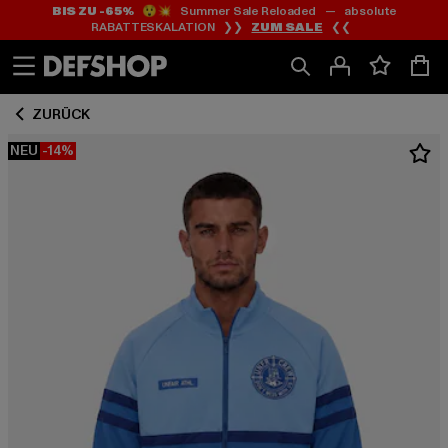
BIS ZU -65%
😲💥 Summer Sale Reloaded — absolute
Zum
Zum
RABATTESKALATION ❯❯
ZUM SALE
❮❮
Inhalt
Fußzeile
springen
springen
ZURÜCK
NEU
-14%