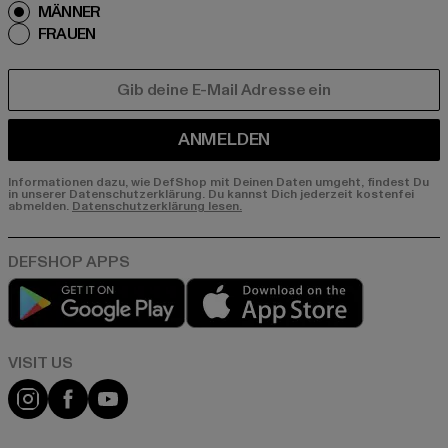
MÄNNER
FRAUEN
E-MAIL
ANMELDEN
Informationen dazu, wie DefShop mit Deinen Daten umgeht, findest Du
in unserer Datenschutzerklärung. Du kannst Dich jederzeit kostenfei
abmelden.
Datenschutzerklärung lesen.
Play market
App store
Visit our Instagram page:
Visit our Facebook page:
Visit our YouTube channel: