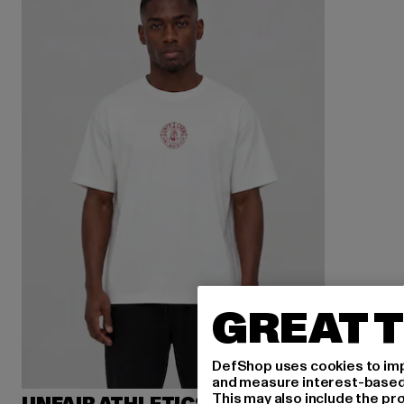
GREAT T
DefShop uses cookies to imp
and measure interest-based c
This may also include the pr