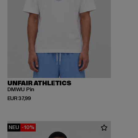
UNFAIR ATHLETICS
DMWU Pin
Derzeitiger Preis: EUR 37,99
EUR 37,99
NEU
-10%