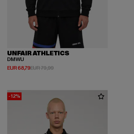
UNFAIR ATHLETICS
DMWU
Derzeitiger Preis: EUR 68,79
Aktionspreis: EUR 79,99
EUR 68,79
EUR 79,99
-12%