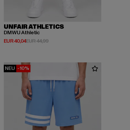
UNFAIR ATHLETICS
DMWU Athletic
Derzeitiger Preis: EUR 40,04
Aktionspreis: EUR 44,99
EUR 40,04
EUR 44,99
NEU
-10%