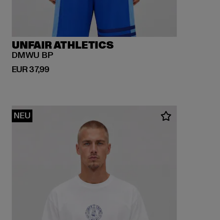
UNFAIR ATHLETICS
DMWU BP
Derzeitiger Preis: EUR 37,99
EUR 37,99
NEU