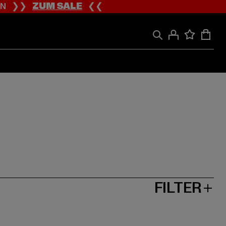
ION ❯❯
ZUM SALE
❮❮
FILTER