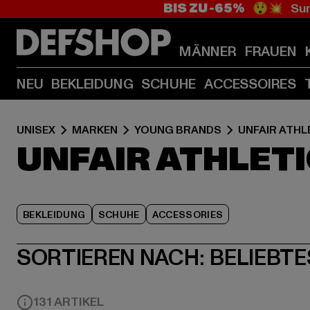
BIS ZU -65%
😲💥 Sum
MÄNNER
FRAUEN
NEU
BEKLEIDUNG
SCHUHE
ACCESSOIRES
UNISEX
MARKEN
YOUNG BRANDS
UNFAIR ATHL
UNFAIR ATHLET
BEKLEIDUNG
SCHUHE
ACCESSORIES
SORTIEREN NACH:
BELIEBTE
131 ARTIKEL