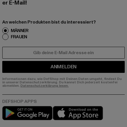
er E-Mail!
An welchen Produkten bist du interessiert?
MÄNNER
FRAUEN
E-MAIL
ANMELDEN
Informationen dazu, wie DefShop mit Deinen Daten umgeht, findest Du
in unserer Datenschutzerklärung. Du kannst Dich jederzeit kostenfei
abmelden.
Datenschutzerklärung lesen.
Play market
App store