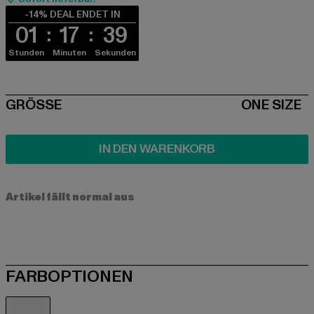
-14% DEAL ENDET IN
01
17
38
Stunden
Minuten
Sekunden
SIZE
GRÖSSE
ONE SIZE
IN DEN WARENKORB
Artikel fällt normal aus
FARBOPTIONEN