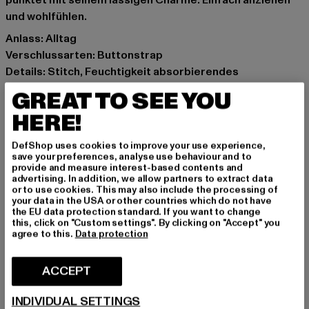
punktet mit seinem lässigen Charme. Einfach anziehen
und wohlfühlen.
Anlass: Alltag
Verschlussarten: Buttonstrap
Details: Stitch, Feuchtigkeit absorbierendes
Schweißband, Mesh
GREAT TO SEE YOU
Marke: Coastal
HERE!
Kat.: Trucker
Farbe: braun, beige
DefShop uses cookies to improve your use experience,
Hersteller Farbe: creme/brown
save your preferences, analyse use behaviour and to
provide and measure interest-based contents and
Materialzusammensetzung: 60% Baumwolle, 40%
advertising. In addition, we allow partners to extract data
Polyester
or to use cookies. This may also include the processing of
your data in the USA or other countries which do not have
Art.Nr: 1006130-04537
the EU data protection standard. If you want to change
this, click on "Custom settings". By clicking on "Accept" you
agree to this.
Data protection
Hersteller: Huesken Distribution GmbH & Co. KG |
info@djinns-shop.eu
ACCEPT
Sandstraße 92 | 45473 Mülheim an der Ruhr | DE
INDIVIDUAL SETTINGS