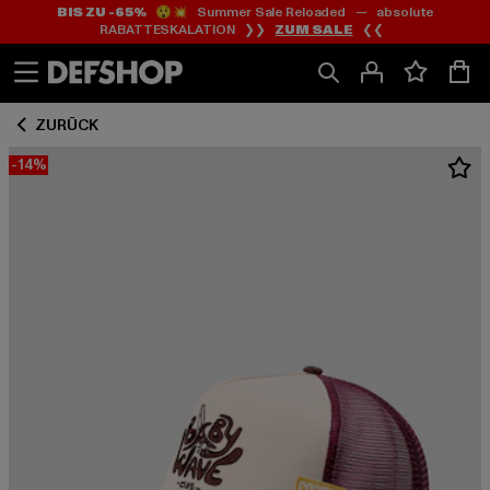
BIS ZU -65%
😲💥 Summer Sale Reloaded — absolute
Zum
Zum
RABATTESKALATION ❯❯
ZUM SALE
❮❮
Inhalt
Fußzeile
springen
springen
ZURÜCK
-14%