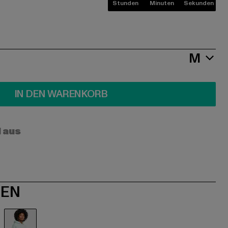
Stunden
Minuten
Sekunden
M
IN DEN WARENKORB
l aus
NEN