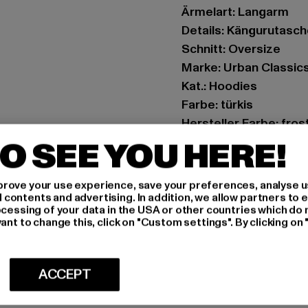
Ärmelart: Langarm
Details: Kängurutasc
Schnitt: Oversize
Marke: Urban Classic
Kat.: Hoodies
Farbe: türkis
Hersteller Farbe: fros
Materialzusammense
O SEE YOU HERE!
Art.Nr: TB6132-14067
rove your use experience, save your preferences, analyse u
Hersteller: TB Intern
ontents and advertising. In addition, we allow partners to e
ocessing of your data in the USA or other countries which do 
Dr.-Robert-Murjahn-S
ant to change this, click on "Custom settings". By clicking on 
GRÖSSE 
ACCEPT
PFLEGEHINWE