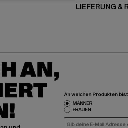
LIEFERUNG &
H AN,
IERT
An welchen Produkten bist
N!
MÄNNER
FRAUEN
E-MAIL
 an und