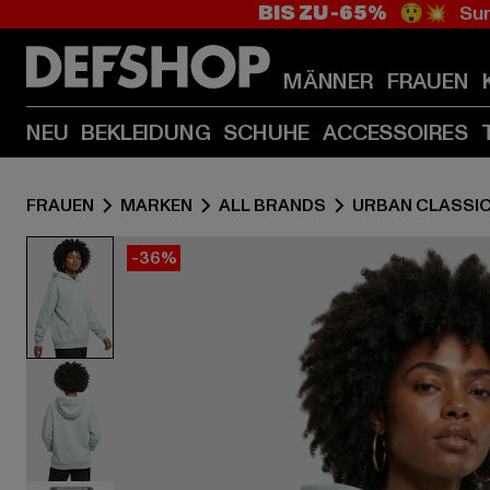
BIS ZU -65%
😲💥 Sum
MÄNNER
FRAUEN
NEU
BEKLEIDUNG
SCHUHE
ACCESSOIRES
FRAUEN
MARKEN
ALL BRANDS
URBAN CLASSI
-36%