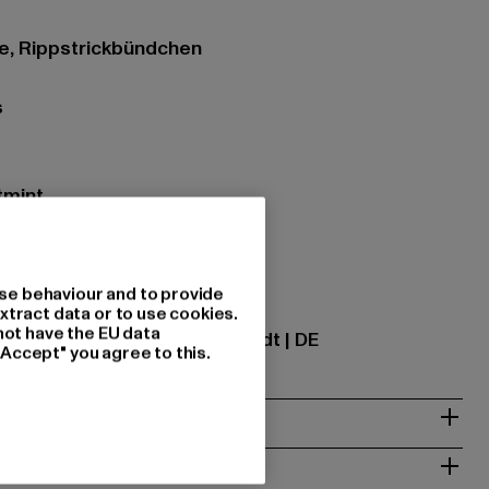
he, Rippstrickbündchen
s
tmint
tzung: 100% Baumwolle
se behaviour and to provide
ational GmbH |
info@tbint.de
xtract data or to use cookies.
not have the EU data
traße 7 | 64372 Ober-Ramstadt | DE
"Accept" you agree to this.
& PASSFORM
ISE