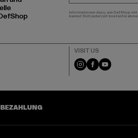
elle
Informationen dazu, wie DefShop mit 
 DefShop
kannst Dich jederzeit kostenfei abme
e
Visit our Instagram pa
Visit our Facebo
Visit our Y
 BEZAHLUNG