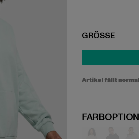
SIZE
GRÖSSE
Artikel fällt norma
FARBOPTIO