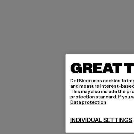
GREAT T
DefShop uses cookies to imp
and measure interest-based c
This may also include the pr
protection standard. If you w
Data protection
INDIVIDUAL SETTINGS