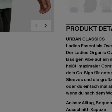
beige
schwarz
gr
PRODUKT DET
URBAN CLASSICS
Ladies Essentials Ov
Der Ladies Organic O
lässigen Vibe auf ein
heißt: maximaler Comf
dein Co-Sign für ents
Sleeves und die großz
oder du einfach mal a
wenn du nach dem Work
Anlass: Alltag, Bequem,
Ausschnitt: Kapuze