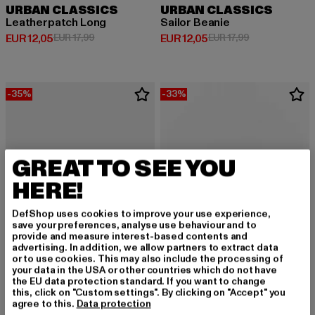
URBAN CLASSICS
URBAN CLASSICS
Leatherpatch Long
Sailor Beanie
Derzeitiger Preis: EUR 12,05
Aktionspreis: EUR 17,99
Derzeitiger Preis: EUR 12,05
Aktionspreis: E
EUR 12,05
EUR 17,99
EUR 12,05
EUR 17,99
-35%
-33%
GREAT TO SEE YOU
HERE!
DefShop uses cookies to improve your use experience,
save your preferences, analyse use behaviour and to
provide and measure interest-based contents and
advertising. In addition, we allow partners to extract data
or to use cookies. This may also include the processing of
your data in the USA or other countries which do not have
the EU data protection standard. If you want to change
this, click on "Custom settings". By clicking on "Accept" you
agree to this.
Data protection
URBAN CLASSICS
URBAN CLASSICS