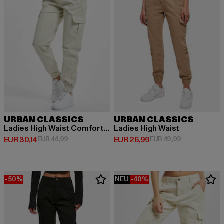
URBAN CLASSICS
URBAN CLASSICS
Ladies High Waist Comfort Jogging
Ladies High Waist
Derzeitiger Preis: EUR 30,14
Aktionspreis: EUR 44,99
Derzeitiger Preis: EUR 26,99
Aktionspreis:
EUR 30,14
EUR 44,99
EUR 26,99
EUR 49,99
-50%
NEU
-40%