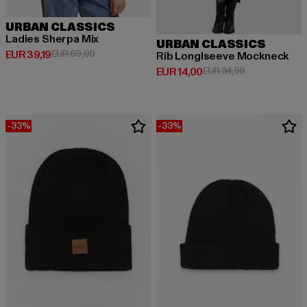
URBAN CLASSICS
Ladies Sherpa Mix
URBAN CLASSICS
Derzeitiger Preis: EUR 39,19
Aktionspreis: EUR 69,99
EUR 39,19
EUR 69,99
Rib Longlseeve Mockneck
Derzeitiger Preis: EUR 14,00
Aktionspreis: 
EUR 14,00
EUR 34,99
-33%
-33%