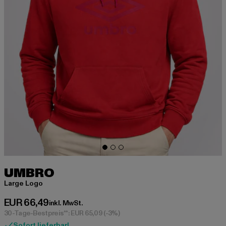
UMBRO
Large Logo
Derzeitiger Preis: EUR 66,49
EUR 66,49
inkl. MwSt.
30-Tage-Bestpreis**: EUR 65,09
(-3%)
Sofort lieferbar!