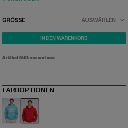
SIZE
GRÖSSE
AUSWÄHLEN
IN DEN WARENKORB
Artikel fällt normal aus
FARBOPTIONEN
blau
rot