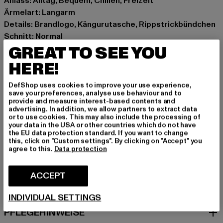
Anlass: Alltag, Bequem, Chillen, Freizeit
Ärmelart: Langarm
Details: Brandlogo, Kängurutasche, Rippstrickbündchen
Schnitt: Normal
GREAT TO SEE YOU
Marke: Umbro
Kat.: Sweat & Fleece - Hoodies
HERE!
Farbe: rot
Hersteller Farbe: fiery red/urban red
DefShop uses cookies to improve your use experience,
save your preferences, analyse use behaviour and to
Materialzusammensetzung: 70% Baumwolle, 30%
provide and measure interest-based contents and
Polyester
advertising. In addition, we allow partners to extract data
or to use cookies. This may also include the processing of
Art.Nr: 66412U-23520
your data in the USA or other countries which do not have
the EU data protection standard. If you want to change
this, click on "Custom settings". By clicking on "Accept" you
Hersteller: Umbro Ltd |
webmail@gldgroup.com
agree to this.
Data protection
Umbro House 54 | SK8 3GQ Cheadle | UK
ACCEPT
GRÖSSE & PASSFORM
INDIVIDUAL SETTINGS
PFLEGEHINWEISE