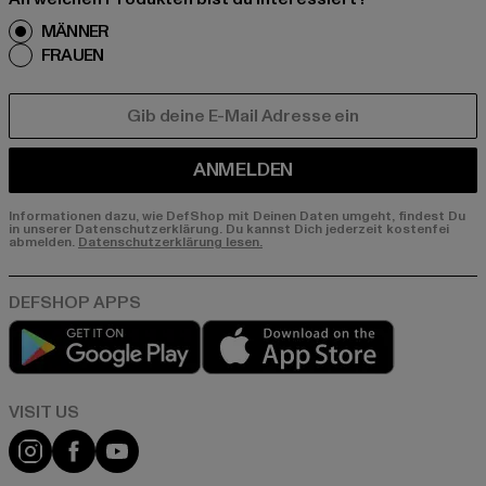
MÄNNER
FRAUEN
E-MAIL
ANMELDEN
Informationen dazu, wie DefShop mit Deinen Daten umgeht, findest Du
in unserer Datenschutzerklärung. Du kannst Dich jederzeit kostenfei
abmelden.
Datenschutzerklärung lesen.
Play market
App store
Visit our Instagram page:
Visit our Facebook page:
Visit our YouTube channel: