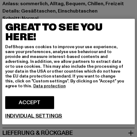
Anlass: sommerlich, Alltag, Bequem, Chillen, Freizeit
Details: Gesäßtaschen, Einschubtaschen
Schnitt: Normal
GREAT TO SEE YOU
Marke: Dstrezzed
Kat.: Shorts - Chinos
HERE!
Farbe: blau
DefShop uses cookies to improve your use experience,
Hersteller Farbe: blue fusion
save your preferences, analyse use behaviour and to
Materialzusammensetzung: 100% Leinen
provide and measure interest-based contents and
advertising. In addition, we allow partners to extract data
Art.Nr: DZ515558-23186
or to use cookies. This may also include the processing of
your data in the USA or other countries which do not have
the EU data protection standard. If you want to change
Hersteller: Dstrezzed B.V. |
webshop@dstrezzed.com
this, click on "Custom settings". By clicking on "Accept" you
Sloterweg 303 H3 | 1171 VC Badhoevedorp | NL
agree to this.
Data protection
ACCEPT
GRÖSSE & PASSFORM
INDIVIDUAL SETTINGS
PFLEGEHINWEISE
LIEFERUNG & RÜCKGABE