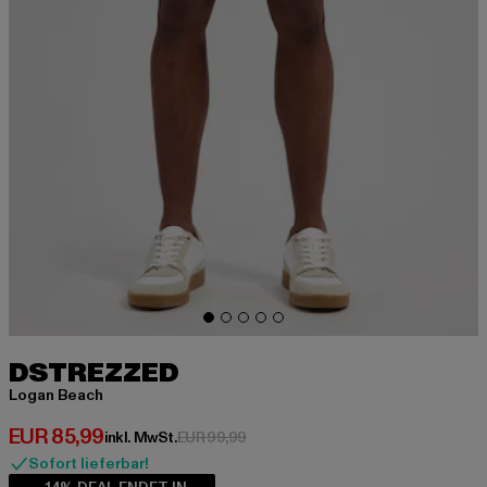
DSTREZZED
Logan Beach
Derzeitiger Preis: EUR 85,99
EUR 85,99
Aktionspreis: EUR 99,99
inkl. MwSt.
EUR 99,99
Sofort lieferbar!