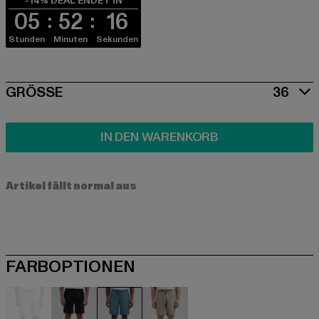
-14% DEAL ENDET IN
05
52
16
Stunden
Minuten
Sekunden
SIZE
GRÖSSE
36
IN DEN WARENKORB
Artikel fällt normal aus
FARBOPTIONEN