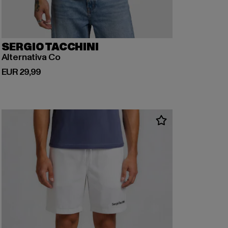
SERGIO TACCHINI
Alternativa Co
Derzeitiger Preis: EUR 29,99
EUR 29,99