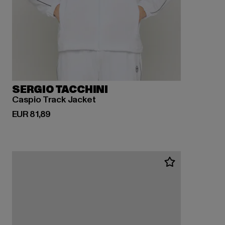
SERGIO TACCHINI
Caspio Track Jacket
Derzeitiger Preis: EUR 81,89
EUR 81,89