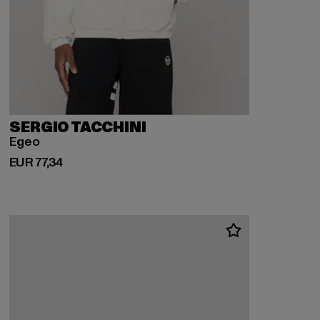
SERGIO TACCHINI
Egeo
Derzeitiger Preis: EUR 77,34
EUR 77,34