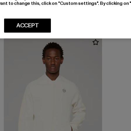
SERGIO TACCHINI
ant to change this, click on "Custom settings". By clicking on 
Udine
Derzeitiger Preis: EUR 72,79
EUR 72,79
ACCEPT