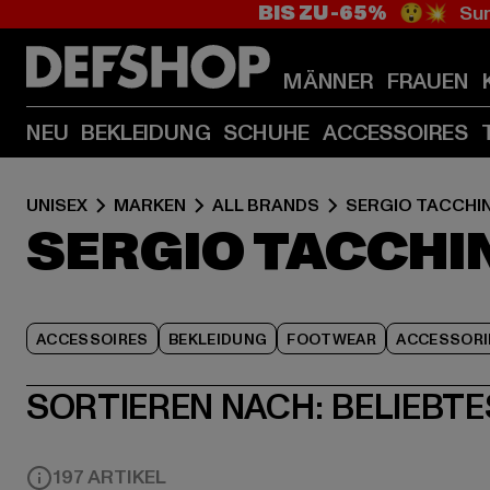
BIS ZU -65%
😲💥 Sum
MÄNNER
FRAUEN
NEU
BEKLEIDUNG
SCHUHE
ACCESSOIRES
UNISEX
MARKEN
ALL BRANDS
SERGIO TACCHIN
SERGIO TACCHI
ACCESSOIRES
BEKLEIDUNG
FOOTWEAR
ACCESSORI
SORTIEREN NACH:
BELIEBTE
197 ARTIKEL