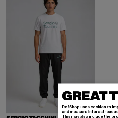
GREAT T
DefShop uses cookies to imp
and measure interest-based c
This may also include the pr