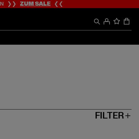
ION ❯❯
ZUM SALE
❮❮
FILTER