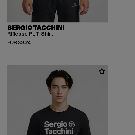
SERGIO TACCHINI
Riflesso PL T-Shirt
Derzeitiger Preis: EUR 33,24
EUR 33,24