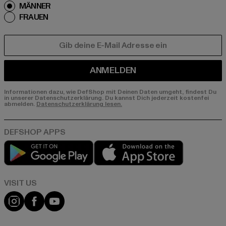
MÄNNER
FRAUEN
E-MAIL
ANMELDEN
Informationen dazu, wie DefShop mit Deinen Daten umgeht, findest Du
in unserer Datenschutzerklärung. Du kannst Dich jederzeit kostenfei
abmelden.
Datenschutzerklärung lesen.
Play market
App store
Visit our Instagram page:
Visit our Facebook page:
Visit our YouTube channel: