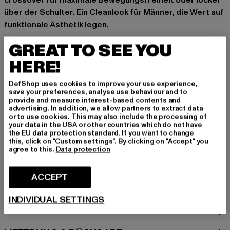
crossover für maximale Bewegungsfreiheit oder locker
über der Schulter. Ein Cleanlook für Männer, die Wert auf
funktionale Ästhetik legen.
Marke: PEQUS
GREAT TO SEE YOU
Kat.: Umhängetaschen
HERE!
Farbe: schwarz
Hersteller Farbe: black
DefShop uses cookies to improve your use experience,
Materialzusammensetzung: 100% Kunststoff
save your preferences, analyse use behaviour and to
provide and measure interest-based contents and
Art.Nr: PD00004605-00007
advertising. In addition, we allow partners to extract data
or to use cookies. This may also include the processing of
your data in the USA or other countries which do not have
Hersteller: Urban Styles Agency GmbH & Co. KG |
the EU data protection standard. If you want to change
agentur@urbanstylesagency.com
this, click on "Custom settings". By clicking on "Accept" you
agree to this.
Data protection
Schanzenstraße 41 | 51063 Köln | DE
ACCEPT
GRÖSSE & PASSFORM
INDIVIDUAL SETTINGS
PFLEGEHINWEISE