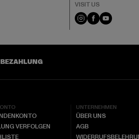
e
Visit our Instagram pa
Visit our Facebo
Visit our Y
 BEZAHLUNG
KONTO
UNTERNEHMEN
UNDENKONTO
ÜBER UNS
LUNG VERFOLGEN
AGB
LISTE
WIDERRUFSBELEHRU