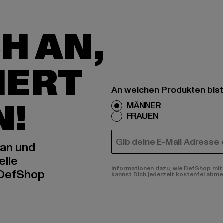
H AN,
IERT
An welchen Produkten bist
N!
MÄNNER
FRAUEN
E-MAIL
 an und
elle
Informationen dazu, wie DefShop mit 
 DefShop
kannst Dich jederzeit kostenfei abme