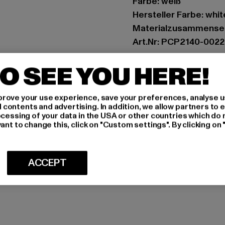
Farbe: weiß
Hersteller Farbe: whit
Materialzusammense
Art.Nr: PCP2140-002
O SEE YOU HERE!
Hersteller: The Mad 
Hollefeldstraße 16 | 
rove your use experience, save your preferences, analyse u
ontents and advertising. In addition, we allow partners to e
GRÖSSE 
ocessing of your data in the USA or other countries which do 
ant to change this, click on "Custom settings". By clicking on 
PFLEGEHINWE
LIEFERUNG &
ACCEPT