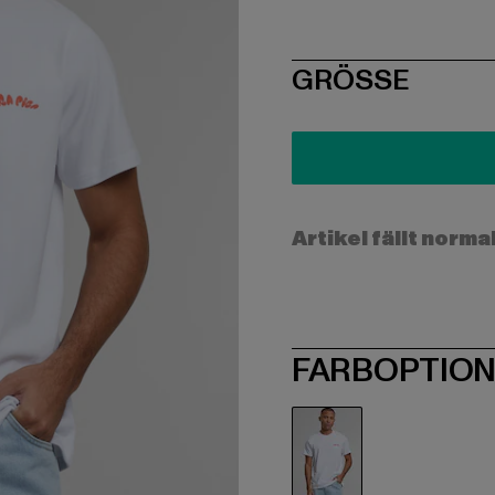
SIZE
GRÖSSE
Artikel fällt norma
FARBOPTIO