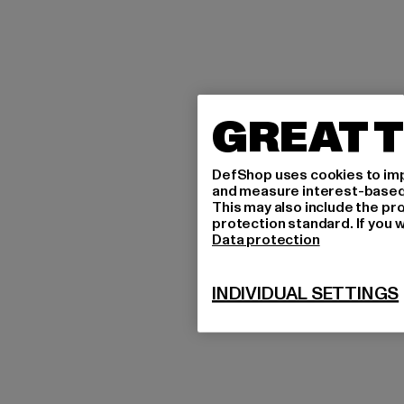
GREAT T
DefShop uses cookies to imp
and measure interest-based c
This may also include the pr
protection standard. If you w
Data protection
INDIVIDUAL SETTINGS