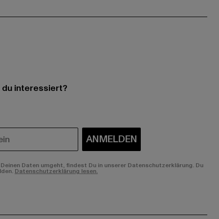
 du interessiert?
ANMELDEN
Deinen Daten umgeht, findest Du in unserer Datenschutzerklärung. Du
lden.
Datenschutzerklärung lesen.