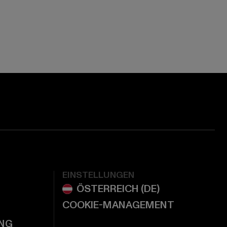
ge:
ok page:
ouTube channel:
EINSTELLUNGEN
COOKIE-MANAGEMENT
NG