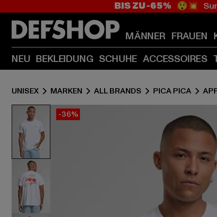
BIS ZU -65%
😲💥 Sum
MÄNNER
FRAUEN
NEU
BEKLEIDUNG
SCHUHE
ACCESSOIRES
UNISEX
MARKEN
ALL BRANDS
PICA PICA
AP
-36%