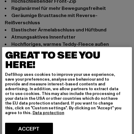
Hochschließender Front-Zip
Raglanärmel für mehr Bewegungsfreiheit
Geräumige Brusttasche mit Reverse-
Reißverschluss
Elastischer Ärmelabschluss und Hüftbund
Atmungsaktives Innenfutter
Hochfloriges, warmes Teddy-Fleece außen
Bequeme Passform
GREAT TO SEE YOU
Anlass: Alltag
HERE!
Ausschnitt: Kapuze
DefShop uses cookies to improve your use experience,
Ärmelart: Langarm
save your preferences, analyse use behaviour and to
Marke: Brandit
provide and measure interest-based contents and
advertising. In addition, we allow partners to extract data
Kat.: Hoodies
or to use cookies. This may also include the processing of
Farbe: grau
your data in the USA or other countries which do not have
the EU data protection standard. If you want to change
Hersteller Farbe: anthracite
this, click on "Custom settings". By clicking on "Accept" you
Materialzusammensetzung: 100% Polyester
agree to this.
Data protection
Art.Nr: BD5023-01745
ACCEPT
Hersteller: Brandit Textil GmbH |
info@brandit-wear.com