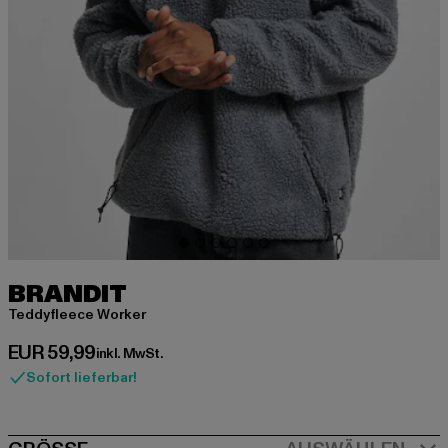
BRANDIT
Teddyfleece Worker
Derzeitiger Preis: EUR 59,99
EUR 59,99
inkl. MwSt.
Sofort lieferbar!