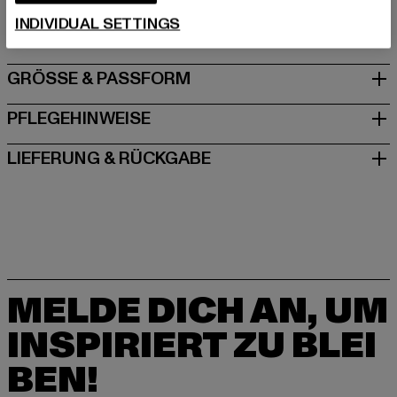
Spichernstraße 6a | 50672 Köln | DE
INDIVIDUAL SETTINGS
GRÖSSE & PASSFORM
PFLEGEHINWEISE
LIEFERUNG & RÜCKGABE
MELDE DICH AN, UM
INSPIRIERT ZU BLEI
BEN!