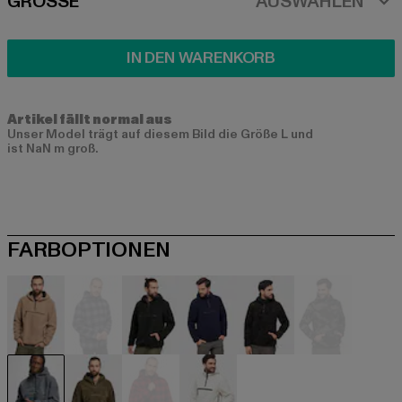
SIZE
GRÖSSE
AUSWÄHLEN
IN DEN WARENKORB
Artikel fällt normal aus
Unser Model trägt auf diesem Bild die Größe L und
ist NaN m groß.
FARBOPTIONEN
beige
schwarz
schwarz
blau
camouflage
camouflag