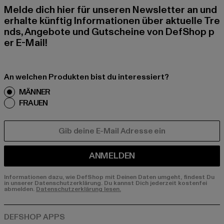
Melde dich hier für unseren Newsletter an und
erhalte künftig Informationen über aktuelle Tre
nds, Angebote und Gutscheine von DefShop p
er E-Mail!
An welchen Produkten bist du interessiert?
MÄNNER
FRAUEN
E-MAIL
ANMELDEN
Informationen dazu, wie DefShop mit Deinen Daten umgeht, findest Du
in unserer Datenschutzerklärung. Du kannst Dich jederzeit kostenfei
abmelden.
Datenschutzerklärung lesen.