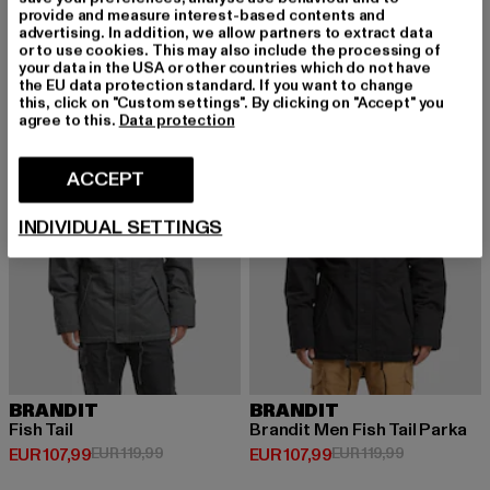
provide and measure interest-based contents and
Derzeitiger Preis: EUR 94,99
Derzeitiger Preis: EUR 75,99
EUR 94,99
EUR 75,99
advertising. In addition, we allow partners to extract data
or to use cookies. This may also include the processing of
your data in the USA or other countries which do not have
the EU data protection standard. If you want to change
this, click on "Custom settings". By clicking on "Accept" you
-10%
-10%
agree to this.
Data protection
ACCEPT
INDIVIDUAL SETTINGS
BRANDIT
BRANDIT
Fish Tail
Brandit Men Fish Tail Parka
Derzeitiger Preis: EUR 107,99
Aktionspreis: EUR 119,99
Derzeitiger Preis: EUR 107,99
Aktionspreis
EUR 107,99
EUR 119,99
EUR 107,99
EUR 119,99