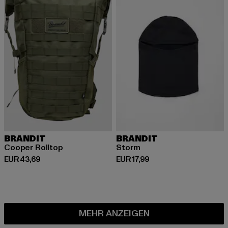
BRANDIT
BRANDIT
Cooper Rolltop
Storm
Derzeitiger Preis: EUR 43,69
Derzeitiger Preis: EUR 17,99
EUR 43,69
EUR 17,99
MEHR ANZEIGEN