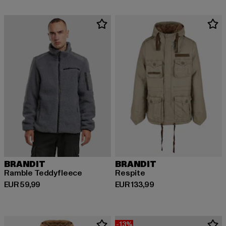
BRANDIT
BRANDIT
Ramble Teddyfleece
Respite
Derzeitiger Preis: EUR 59,99
Derzeitiger Preis: EUR 133,99
EUR 59,99
EUR 133,99
-13%