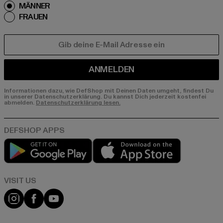
MÄNNER
FRAUEN
E-MAIL
ANMELDEN
Informationen dazu, wie DefShop mit Deinen Daten umgeht, findest Du
in unserer Datenschutzerklärung. Du kannst Dich jederzeit kostenfei
abmelden.
Datenschutzerklärung lesen.
Play market
App store
Visit our Instagram page:
Visit our Facebook page:
Visit our YouTube channel: