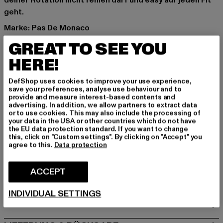
deiner Rotation nicht fehlen darf und easy auf jeden Fit
geht.
Marke: Pas De Monaco
Kat.: Hoodies
GREAT TO SEE YOU
Farbe: schwarz
HERE!
Hersteller Farbe: black
Materialzusammensetzung: 80% Baumwolle, 20%
DefShop uses cookies to improve your use experience,
Polyester
save your preferences, analyse use behaviour and to
provide and measure interest-based contents and
Art.Nr: 0008899-00007
advertising. In addition, we allow partners to extract data
or to use cookies. This may also include the processing of
your data in the USA or other countries which do not have
Hersteller: Zabou House |
Krishna@zabou.co.uk
the EU data protection standard. If you want to change
Shelley Road, Ashton-on-Ribble | PR2 2ZH Lancashire |
this, click on "Custom settings". By clicking on "Accept" you
agree to this.
Data protection
GB
ACCEPT
GRÖSSE & PASSFORM
INDIVIDUAL SETTINGS
PFLEGEHINWEISE