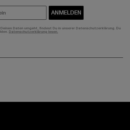
ANMELDEN
Deinen Daten umgeht, findest Du in unserer Datenschutzerklärung. Du
lden.
Datenschutzerklärung lesen.
ge:
ok page:
ouTube channel: