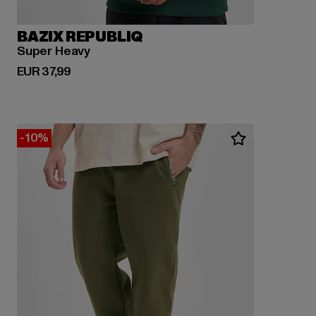
BAZIX REPUBLIQ
Super Heavy
Derzeitiger Preis: EUR 37,99
EUR 37,99
-10%