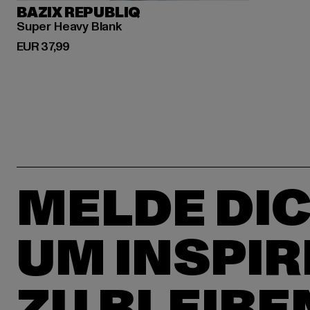
BAZIX REPUBLIQ
Super Heavy Blank
Derzeitiger Preis: EUR 37,99
EUR 37,99
MELDE DIC
UM INSPIR
ZU BLEIBE