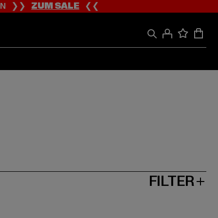
ION ❯❯
ZUM SALE
❮❮
FILTER