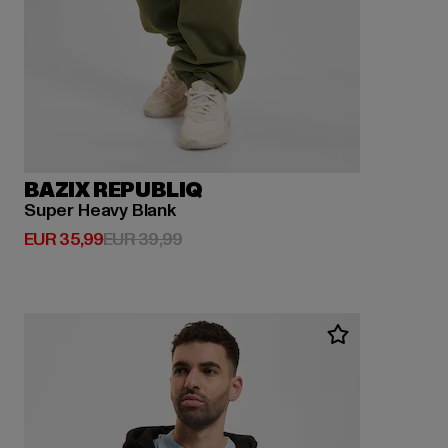
BAZIX REPUBLIQ
Super Heavy Blank
Derzeitiger Preis: EUR 35,99
Aktionspreis: EUR 39,99
EUR 35,99
EUR 39,99