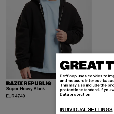
GREAT T
DefShop uses cookies to imp
and measure interest-based c
BAZIX REPUBLIQ
This may also include the pr
Super Heavy Blank
protection standard. If you w
Data protection
Derzeitiger Preis: EUR 47,49
EUR 47,49
INDIVIDUAL SETTINGS