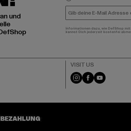
E-MAIL
 an und
elle
Informationen dazu, wie DefShop mit 
 DefShop
kannst Dich jederzeit kostenfei abme
e
Visit our Instagram pa
Visit our Facebo
Visit our Y
 BEZAHLUNG