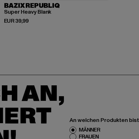
BAZIX REPUBLIQ
Super Heavy Blank
Derzeitiger Preis: EUR 39,99
EUR 39,99
H AN,
IERT
An welchen Produkten bist
N!
MÄNNER
FRAUEN