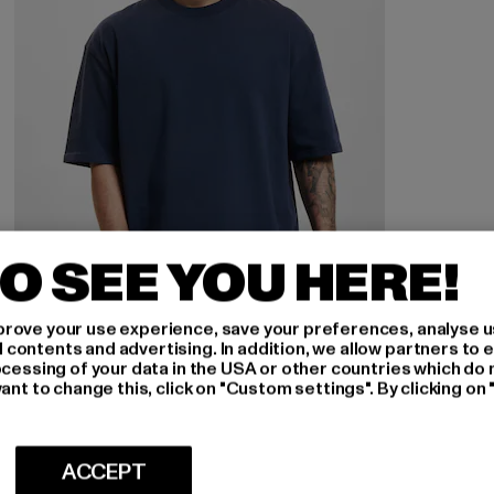
O SEE YOU HERE!
rove your use experience, save your preferences, analyse u
ontents and advertising. In addition, we allow partners to e
BAZIX REPUBLIQ
ocessing of your data in the USA or other countries which do 
Super Heavy Blank
ant to change this, click on "Custom settings". By clicking on 
Derzeitiger Preis: EUR 23,74
EUR 23,74
ACCEPT