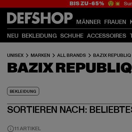
BIS ZU -65%
😲💥 Sum
MÄNNER
FRAUEN
NEU
BEKLEIDUNG
SCHUHE
ACCESSOIRES
UNISEX
MARKEN
ALL BRANDS
BAZIX REPUBLIQ
BAZIX REPUBLIQ
BEKLEIDUNG
SORTIEREN NACH:
BELIEBTE
11 ARTIKEL