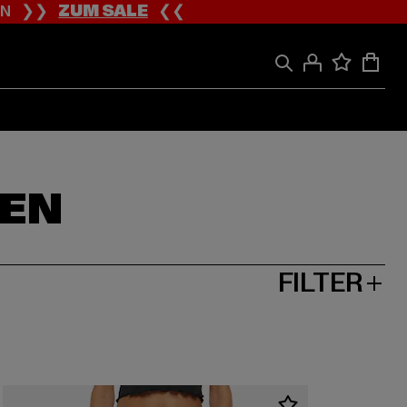
ION ❯❯
ZUM SALE
❮❮
UEN
FILTER