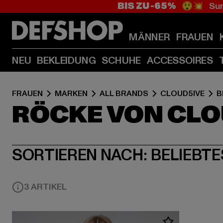
BIS ZU -65%
😲💥 Sum
MÄNNER
FRAUEN
NEU
BEKLEIDUNG
SCHUHE
ACCESSOIRES
FRAUEN
MARKEN
ALL BRANDS
CLOUD5IVE
B
RÖCKE VON CLO
SORTIEREN NACH:
BELIEBTE
3 ARTIKEL