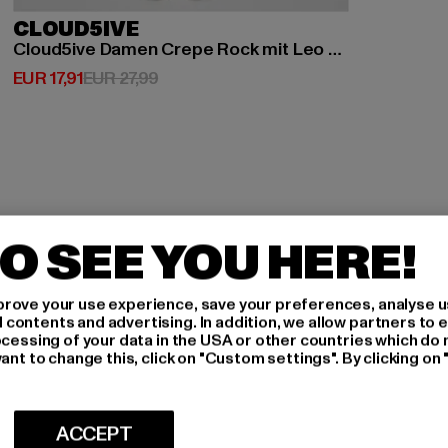
CLOUD5IVE
Cloud5ive Damen Crepe Rock mit Leo Print inklusive Gürtel
Derzeitiger Preis: EUR 17,91
Aktionspreis: EUR 27,99
EUR 17,91
EUR 27,99
O SEE YOU HERE!
H AN,
rove your use experience, save your preferences, analyse u
ontents and advertising. In addition, we allow partners to e
ocessing of your data in the USA or other countries which do 
IERT
ant to change this, click on "Custom settings". By clicking on 
An welchen Produkten bist
MÄNNER
ACCEPT