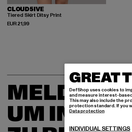
CLOUD5IVE
Tiered Skirt Ditsy Print
Derzeitiger Preis: EUR 21,99
EUR 21,99
GREAT T
MELDE DIC
DefShop uses cookies to imp
and measure interest-based c
This may also include the pr
UM INSPIR
protection standard. If you w
Data protection
INDIVIDUAL SETTINGS