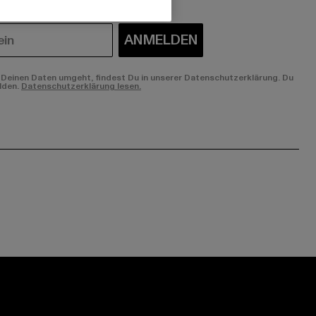
ANMELDEN
Deinen Daten umgeht, findest Du in unserer Datenschutzerklärung. Du
lden.
Datenschutzerklärung lesen.
ge:
ok page:
ouTube channel: