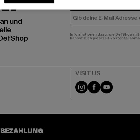
N!
FRAUEN
E-MAIL
 an und
elle
Informationen dazu, wie DefShop mit 
 DefShop
kannst Dich jederzeit kostenfei abme
e
Visit our Instagram pa
Visit our Facebo
Visit our Y
 BEZAHLUNG