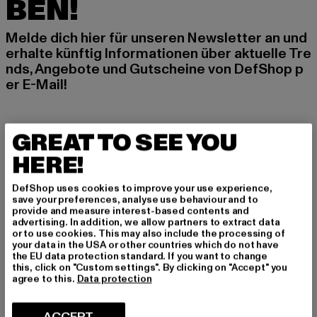
BEN!
Melde dich hier für unseren Newsletter an und
erhalte künftig Informationen über aktuelle Tre
nds, Angebote und Gutscheine von DefShop p
er E-Mail!
An welchen Produkten bist du interessiert?
GREAT TO SEE YOU
MÄNNER
HERE!
FRAUEN
DefShop uses cookies to improve your use experience,
save your preferences, analyse use behaviour and to
provide and measure interest-based contents and
E-MAIL
advertising. In addition, we allow partners to extract data
or to use cookies. This may also include the processing of
ANMELDEN
your data in the USA or other countries which do not have
the EU data protection standard. If you want to change
this, click on "Custom settings". By clicking on "Accept" you
Informationen dazu, wie DefShop mit Deinen Daten umgeht, findest Du
agree to this.
Data protection
in unserer Datenschutzerklärung. Du kannst Dich jederzeit kostenfei
abmelden.
Datenschutzerklärung lesen.
ACCEPT