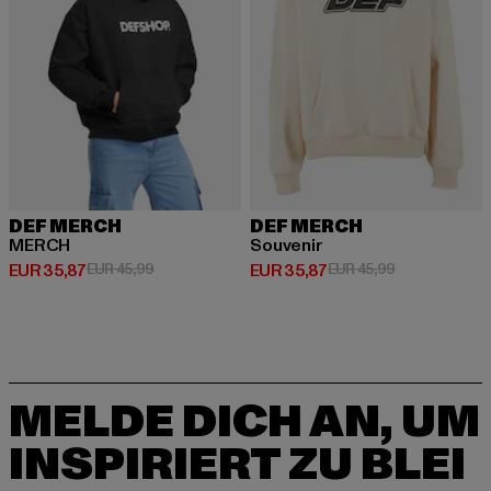
DEF MERCH
DEF MERCH
MERCH
Souvenir
Derzeitiger Preis: EUR 35,87
Aktionspreis: EUR 45,99
Derzeitiger Preis: EUR 35,87
Aktionspreis:
EUR 35,87
EUR 45,99
EUR 35,87
EUR 45,99
MELDE DICH AN, UM
INSPIRIERT ZU BLEI