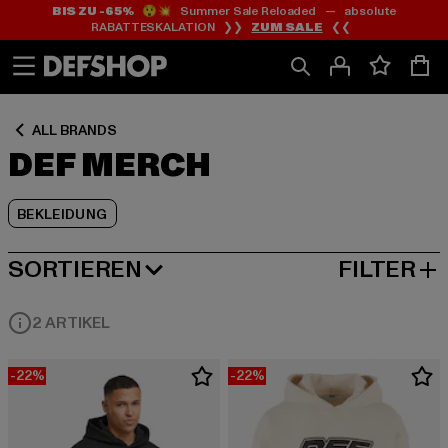
BIS ZU -65%
😲💥 Summer Sale Reloaded — absolute
Zum
Zum
Zum
RABATTESKALATION ❯❯
ZUM SALE
❮❮
Inhalt
Fußzeile
Produktraster
springen
springen
springen
ALL BRANDS
DEF MERCH
BEKLEIDUNG
SORTIEREN
FILTER
BELIEBTESTE
2 ARTIKEL
-22%
-22%