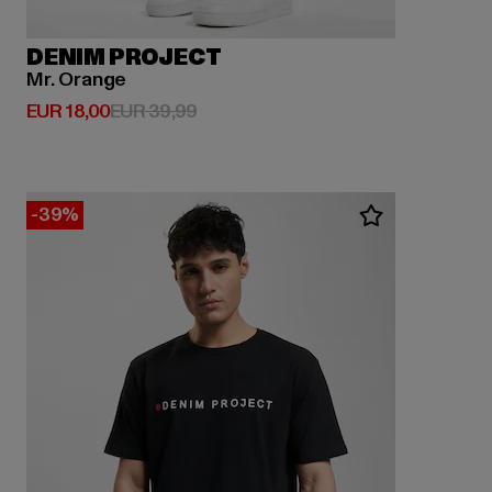
DENIM PROJECT
Mr. Orange
Derzeitiger Preis: EUR 18,00
Aktionspreis: EUR 39,99
EUR 18,00
EUR 39,99
-39%