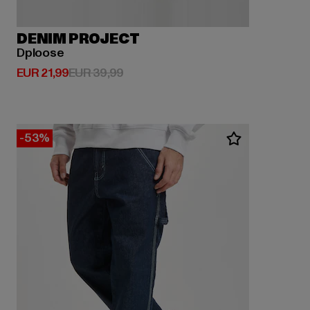
DENIM PROJECT
Dploose
Derzeitiger Preis: EUR 21,99
Aktionspreis: EUR 39,99
EUR 21,99
EUR 39,99
-53%