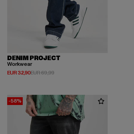
DENIM PROJECT
Workwear
Derzeitiger Preis: EUR 32,90
Aktionspreis: EUR 69,99
EUR 32,90
EUR 69,99
-58%