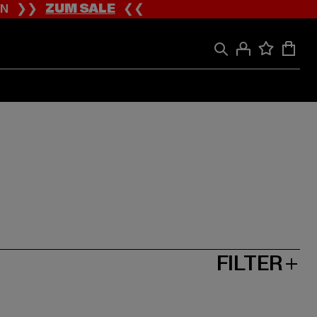
ION ❯❯
ZUM SALE
❮❮
FILTER