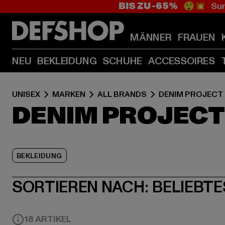
BIS ZU -65%
😲💥 Sum
MÄNNER
FRAUEN
NEU
BEKLEIDUNG
SCHUHE
ACCESSOIRES
UNISEX
MARKEN
ALL BRANDS
DENIM PROJECT
DENIM PROJECT
BEKLEIDUNG
SORTIEREN NACH:
BELIEBTE
18 ARTIKEL