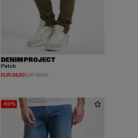
DENIM PROJECT
Patch
Derzeitiger Preis: EUR 24,00
Aktionspreis: EUR 49,99
EUR 24,00
EUR 49,99
-60%