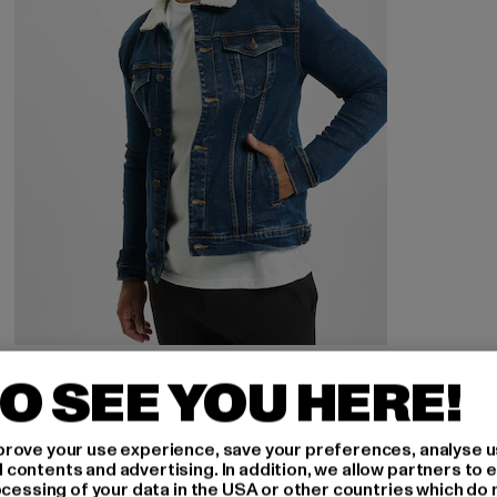
DENIM PROJECT
O SEE YOU HERE!
Denim Project Kash Teddy Denim Jeansjacken
Derzeitiger Preis: EUR 25,99
Aktionspreis: EUR 49,99
EUR 25,99
EUR 49,99
rove your use experience, save your preferences, analyse u
ontents and advertising. In addition, we allow partners to e
ocessing of your data in the USA or other countries which do 