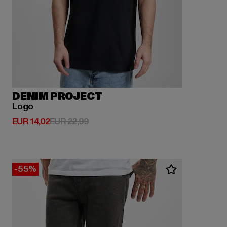
DENIM PROJECT
Logo
Derzeitiger Preis: EUR 14,02
Aktionspreis: EUR 22,99
EUR 14,02
EUR 22,99
-55%