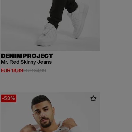
DENIM PROJECT
Mr. Red Skinny Jeans
Derzeitiger Preis: EUR 18,89
Aktionspreis: EUR 34,99
EUR 18,89
EUR 34,99
-53%