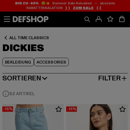
BIS ZU -65%
😲💥 Summer Sale Reloaded — absolute
Zum
Zum
Zum
RABATTESKALATION ❯❯
ZUM SALE
❮❮
Inhalt
Fußzeile
Produktraster
springen
springen
springen
ALL TIME CLASSICS
DICKIES
BEKLEIDUNG
ACCESSORIES
SORTIEREN
FILTER
BELIEBTESTE
82 ARTIKEL
-16%
-16%