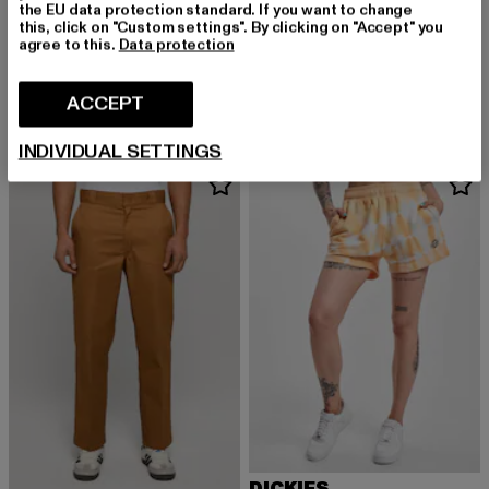
the EU data protection standard. If you want to change
this, click on "Custom settings". By clicking on "Accept" you
DICKIES
agree to this.
Data protection
Double Knee Rec
DICKIES
Derzeitiger Preis: EUR 82,99
EUR 82,99
Jackson
Derzeitiger Preis: EUR 41,99
EUR 41,99
ACCEPT
INDIVIDUAL SETTINGS