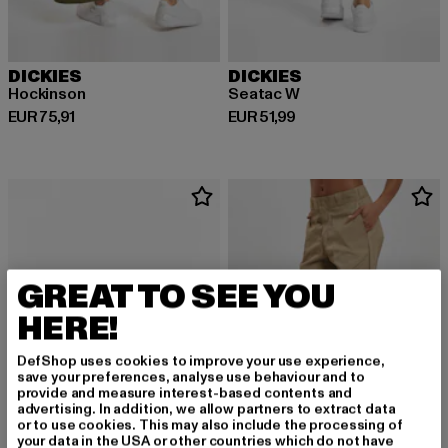
DICKIES
DICKIES
Hockinson
Seatac W
Derzeitiger Preis: EUR 75,91
Derzeitiger Preis: EUR 51,99
EUR 75,91
EUR 51,99
GREAT TO SEE YOU
HERE!
DefShop uses cookies to improve your use experience,
save your preferences, analyse use behaviour and to
provide and measure interest-based contents and
advertising. In addition, we allow partners to extract data
or to use cookies. This may also include the processing of
your data in the USA or other countries which do not have