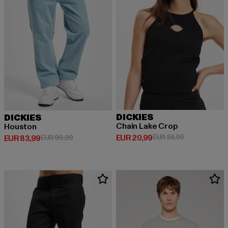
DICKIES
DICKIES
Chain Lake Crop
Houston
Derzeitiger Preis: EUR 20,99
Aktionspreis:
EUR 20,99
EUR 24,99
Derzeitiger Preis: EUR 83,99
Aktionspreis: EUR 99,99
EUR 83,99
EUR 99,99