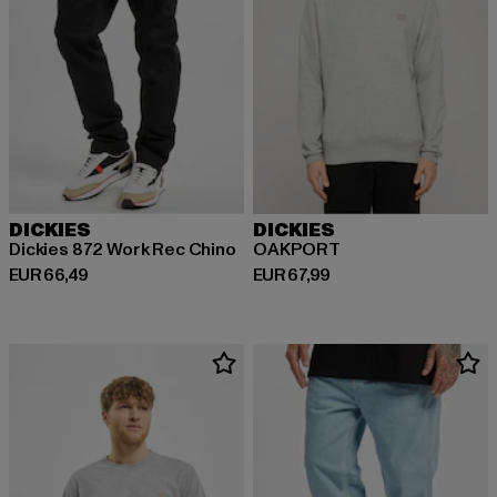
DICKIES
DICKIES
Dickies 872 Work Rec Chino
OAKPORT
Derzeitiger Preis: EUR 66,49
Derzeitiger Preis: EUR 67,99
EUR 66,49
EUR 67,99