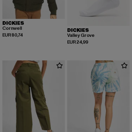
DICKIES
Cornwell
DICKIES
Derzeitiger Preis: EUR 80,74
EUR 80,74
Valley Grove
Derzeitiger Preis: EUR 24,99
EUR 24,99