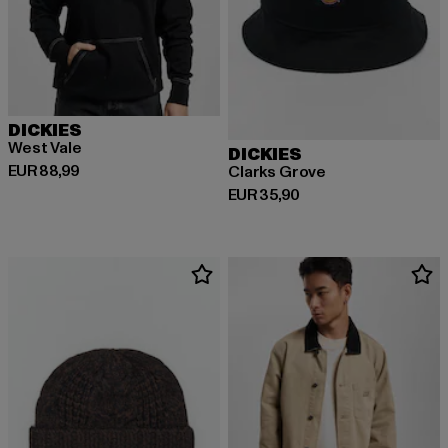
DICKIES
West Vale
DICKIES
Derzeitiger Preis: EUR 88,99
EUR 88,99
Clarks Grove
Derzeitiger Preis: EUR 35,90
EUR 35,90