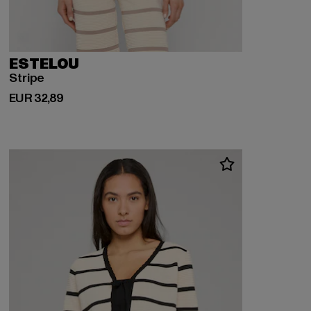
ESTELOU
Stripe
Derzeitiger Preis: EUR 32,89
EUR 32,89