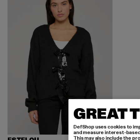
GREAT T
DefShop uses cookies to imp
and measure interest-based c
This may also include the pr