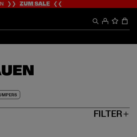
ION ❯❯
ZUM SALE
❮❮
AUEN
JUMPERS
FILTER