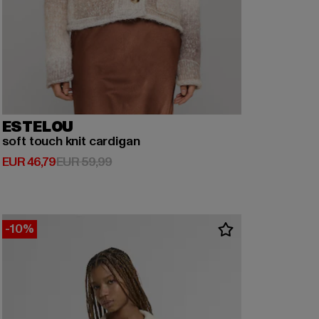
ESTELOU
soft touch knit cardigan
Derzeitiger Preis: EUR 46,79
Aktionspreis: EUR 59,99
EUR 46,79
EUR 59,99
-10%