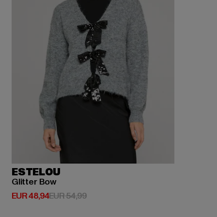
ESTELOU
Glitter Bow
Derzeitiger Preis: EUR 48,94
Aktionspreis: EUR 54,99
EUR 48,94
EUR 54,99