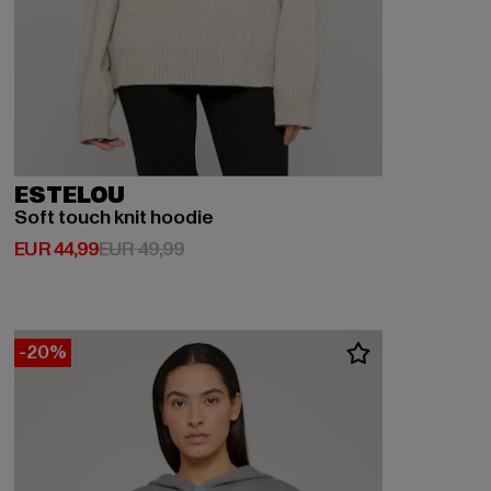
ESTELOU
Soft touch knit hoodie
Derzeitiger Preis: EUR 44,99
Aktionspreis: EUR 49,99
EUR 44,99
EUR 49,99
-20%