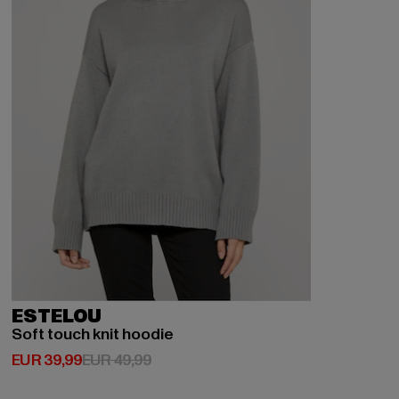
ESTELOU
Soft touch knit hoodie
Derzeitiger Preis: EUR 39,99
Aktionspreis: EUR 49,99
EUR 39,99
EUR 49,99