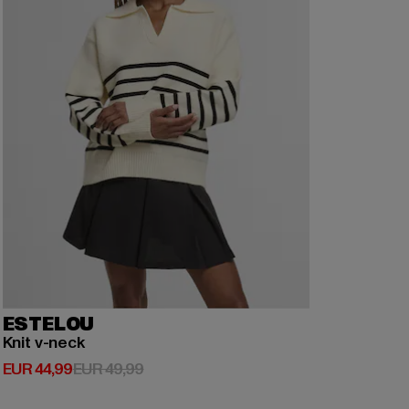
ESTELOU
Knit v-neck
Derzeitiger Preis: EUR 44,99
Aktionspreis: EUR 49,99
EUR 44,99
EUR 49,99