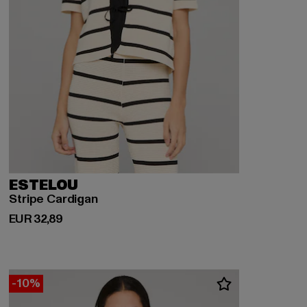
ESTELOU
Stripe Cardigan
Derzeitiger Preis: EUR 32,89
EUR 32,89
-10%