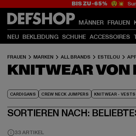
BIS ZU -65%
😲💥 Sum
MÄNNER
FRAUEN
NEU
BEKLEIDUNG
SCHUHE
ACCESSOIRES
FRAUEN
MARKEN
ALL BRANDS
ESTELOU
AP
KNITWEAR VON 
CARDIGANS
CREW NECK JUMPERS
KNITWEAR - VESTS
SORTIEREN NACH:
BELIEBTE
33 ARTIKEL