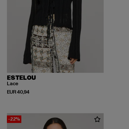
ESTELOU
Lace
Derzeitiger Preis: EUR 40,94
EUR 40,94
-22%