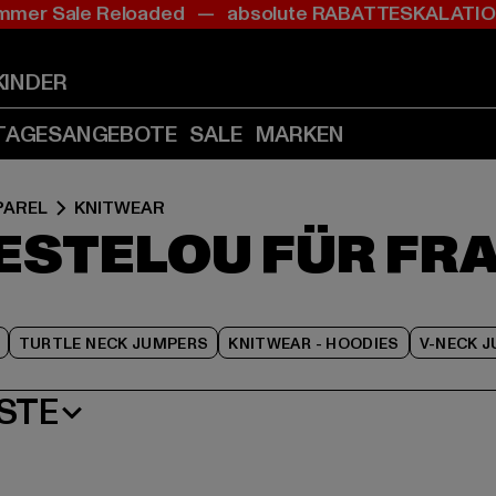
mer Sale Reloaded — absolute RABATTESKALAT
Zum
Zum
Zum
Inhalt
Fußzeile
Produktraster
springen
springen
springen
KINDER
(Enter
(Enter
(Enter
drücken)
drücken)
drücken)
TAGESANGEBOTE
SALE
MARKEN
PAREL
KNITWEAR
ESTELOU FÜR FR
TURTLE NECK JUMPERS
KNITWEAR - HOODIES
V-NECK 
STE