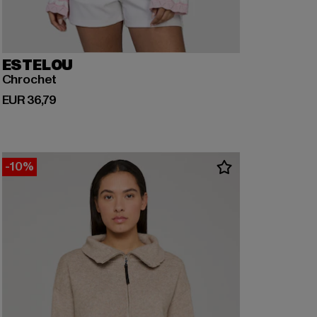
ESTELOU
Chrochet
Derzeitiger Preis: EUR 36,79
EUR 36,79
-10%