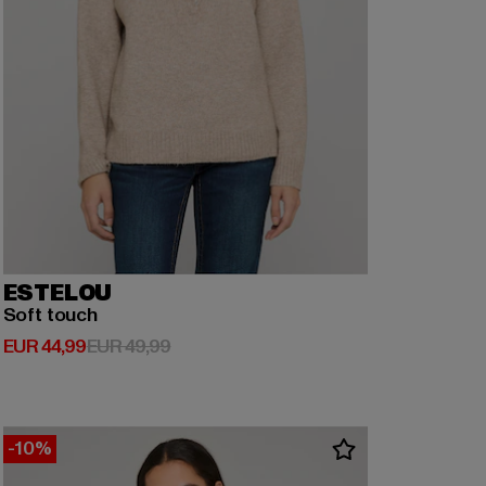
ESTELOU
Soft touch
Derzeitiger Preis: EUR 44,99
Aktionspreis: EUR 49,99
EUR 44,99
EUR 49,99
-10%