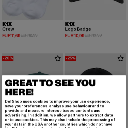
K1X
K1X
Crew
Logo Badge
Derzeitiger Preis: EUR 11,69
Aktionspreis: EUR 12,99
Derzeitiger Preis: EUR 10,99
Aktionspreis: 
EUR 11,69
EUR 12,99
EUR 10,99
EUR 19,99
-20%
-25%
GREAT TO SEE YOU
HERE!
DefShop uses cookies to improve your use experience,
save your preferences, analyse use behaviour and to
provide and measure interest-based contents and
advertising. In addition, we allow partners to extract data
or to use cookies. This may also include the processing of
your data in the USA or other countries which do not have