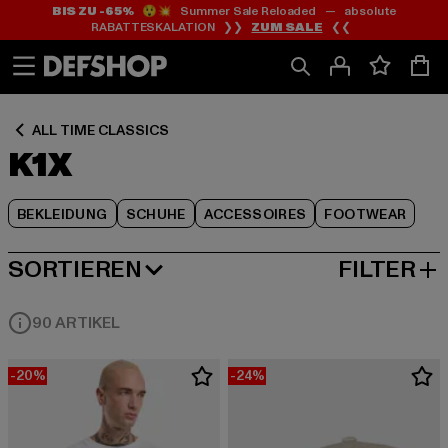
BIS ZU -65%
😲💥 Summer Sale Reloaded — absolute
Zum
Zum
Zum
RABATTESKALATION ❯❯
ZUM SALE
❮❮
Inhalt
Fußzeile
Produktraster
springen
springen
springen
ALL TIME CLASSICS
K1X
BEKLEIDUNG
SCHUHE
ACCESSOIRES
FOOTWEAR
SORTIEREN
FILTER
BELIEBTESTE
90 ARTIKEL
-20%
-24%