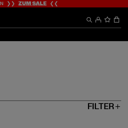
ION ❯❯
ZUM SALE
❮❮
FILTER