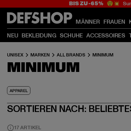
BIS ZU -65%
😲💥 Sum
MÄNNER
FRAUEN
NEU
BEKLEIDUNG
SCHUHE
ACCESSOIRES
UNISEX
MARKEN
ALL BRANDS
MINIMUM
MINIMUM
APPAREL
SORTIEREN NACH:
BELIEBTE
17 ARTIKEL