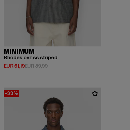
MINIMUM
Rhodes ovz ss striped
Derzeitiger Preis: EUR 61,19
Aktionspreis: EUR 89,99
EUR 61,19
EUR 89,99
-33%