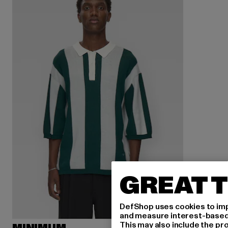
GREAT T
DefShop uses cookies to imp
and measure interest-based c
This may also include the pr