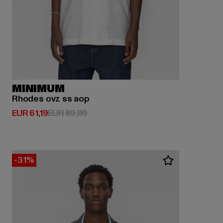
MINIMUM
Rhodes ovz ss aop
Derzeitiger Preis: EUR 61,19
Aktionspreis: EUR 89,99
EUR 61,19
EUR 89,99
-31%