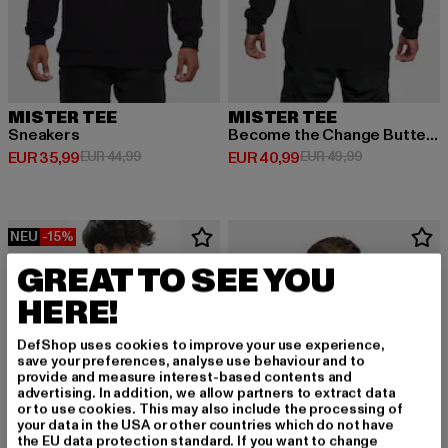
MISTER TEE
MISTER TEE
Sneakers
Become the Change Butterfly 2.0
Derzeitiger Preis: EUR 35,99
Aktionspreis: EUR 44,99
Derzeitiger Preis: EUR 40,99
Aktionspreis:
EUR 35,99
EUR 44,99
EUR 40,99
EUR 49,99
NEU
-15%
GREAT TO SEE YOU
HERE!
DefShop uses cookies to improve your use experience,
save your preferences, analyse use behaviour and to
provide and measure interest-based contents and
advertising. In addition, we allow partners to extract data
or to use cookies. This may also include the processing of
your data in the USA or other countries which do not have
the EU data protection standard. If you want to change