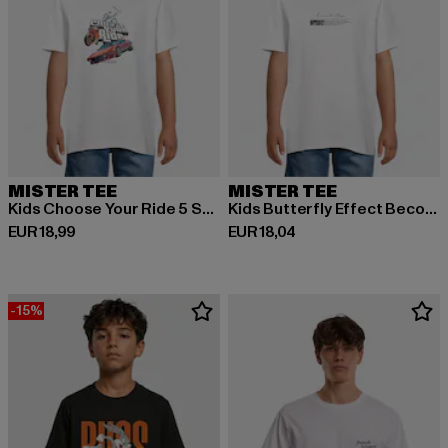
MISTER TEE
MISTER TEE
Kids Choose Your Ride 5 Stars Tee
Kids Butterfly Effect Become The Change Tee
Derzeitiger Preis: EUR 18,99
Derzeitiger Preis: EUR 18,04
EUR 18,99
EUR 18,04
-15%