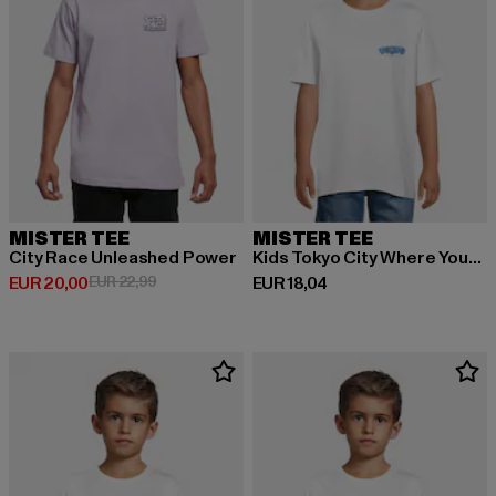
MISTER TEE
MISTER TEE
City Race Unleashed Power
Kids Tokyo City Where Your Future Begins Tee
Derzeitiger Preis: EUR 20,00
Aktionspreis: EUR 22,99
Derzeitiger Preis: EUR 18,04
EUR 20,00
EUR 22,99
EUR 18,04