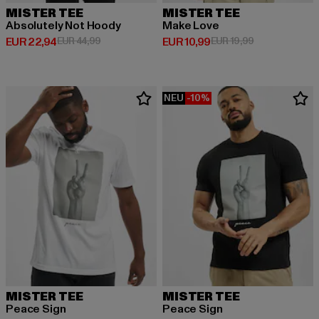
MISTER TEE
MISTER TEE
Absolutely Not Hoody
Make Love
Derzeitiger Preis: EUR 22,94
Aktionspreis: EUR 44,99
Derzeitiger Preis: EUR 10,99
Aktionspreis: 
EUR 22,94
EUR 44,99
EUR 10,99
EUR 19,99
NEU
-10%
MISTER TEE
MISTER TEE
Peace Sign
Peace Sign