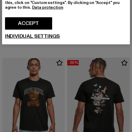
this, click on "Custom settings". By clicking on "Accept" you
agree to this.
Data protection
MISTER TEE
ACCEPT
Depresso
MISTER TEE
Derzeitiger Preis: EUR 16,99
Aktionspreis: EUR 19,99
EUR 16,99
EUR 19,99
Kids My Own Muse Tee
INDIVIDUAL SETTINGS
Derzeitiger Preis: EUR 18,04
EUR 18,04
-36%