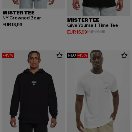
MISTER TEE
NY Crowned Bear
MISTER TEE
Derzeitiger Preis: EUR 18,99
EUR 18,99
Give Yourself Time Tee
Derzeitiger Preis: EUR 15,99
Aktionspreis: 
EUR 15,99
EUR 24,99
-49%
NEU
-45%