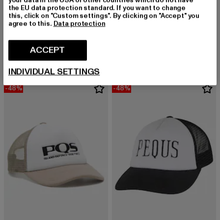
the EU data protection standard. If you want to change
this, click on "Custom settings". By clicking on "Accept" you
agree to this.
Data protection
PEQUS
PEQUS
PEQUS Band Logo Crop Tops
PEQUS Back Logo Top
Derzeitiger Preis: EUR 17,09
Aktionspreis: EUR 29,99
Derzeitiger Preis: EUR 17,09
Aktionspreis: 
ACCEPT
EUR 17,09
EUR 29,99
EUR 17,09
EUR 29,99
INDIVIDUAL SETTINGS
-48%
-48%