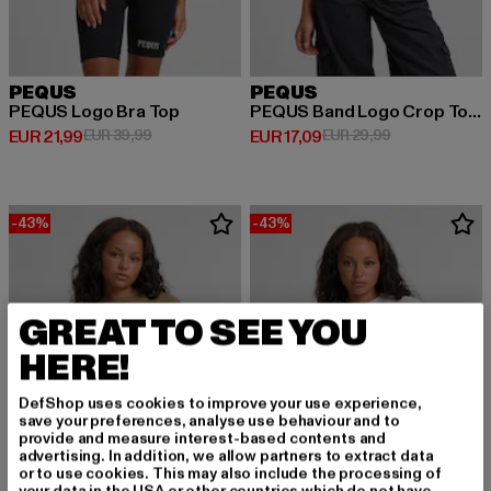
PEQUS
PEQUS
PEQUS Logo Bra Top
PEQUS Band Logo Crop Tops
Derzeitiger Preis: EUR 21,99
Aktionspreis: EUR 39,99
Derzeitiger Preis: EUR 17,09
Aktionspreis: 
EUR 21,99
EUR 39,99
EUR 17,09
EUR 29,99
-43%
-43%
GREAT TO SEE YOU
HERE!
DefShop uses cookies to improve your use experience,
save your preferences, analyse use behaviour and to
provide and measure interest-based contents and
advertising. In addition, we allow partners to extract data
or to use cookies. This may also include the processing of
your data in the USA or other countries which do not have