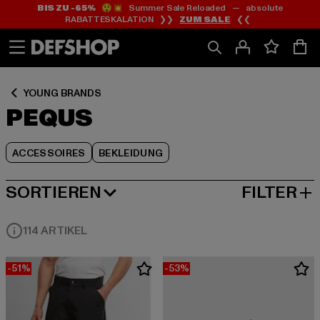
BIS ZU -65%
😲💥 Summer Sale Reloaded — absolute
Zum
Zum
Zum
RABATTESKALATION ❯❯
ZUM SALE
❮❮
Inhalt
Fußzeile
Produktraster
springen
springen
springen
YOUNG BRANDS
PEQUS
ACCESSOIRES
BEKLEIDUNG
SORTIEREN
FILTER
BELIEBTESTE
114 ARTIKEL
-51%
-53%