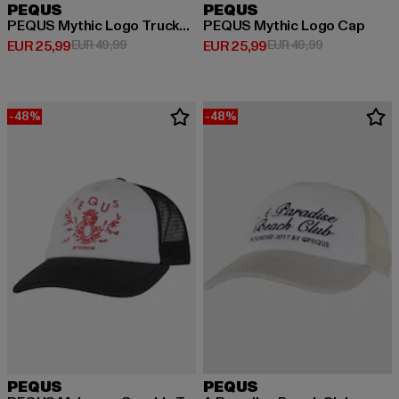
PEQUS
PEQUS
PEQUS Mythic Logo Trucker Cap
PEQUS Mythic Logo Cap
Derzeitiger Preis: EUR 25,99
Aktionspreis: EUR 49,99
Derzeitiger Preis: EUR 25,99
Aktionspreis:
EUR 25,99
EUR 49,99
EUR 25,99
EUR 49,99
-48%
-48%
PEQUS
PEQUS