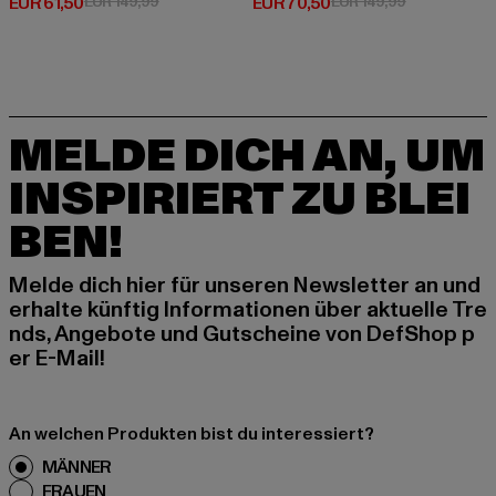
Derzeitiger Preis: EUR 61,50
Aktionspreis: EUR 149,99
Derzeitiger Preis: EUR 70,50
Aktionspreis
EUR 61,50
EUR 149,99
EUR 70,50
EUR 149,99
MELDE DICH AN, UM
INSPIRIERT ZU BLEI
BEN!
Melde dich hier für unseren Newsletter an und
erhalte künftig Informationen über aktuelle Tre
nds, Angebote und Gutscheine von DefShop p
er E-Mail!
An welchen Produkten bist du interessiert?
MÄNNER
FRAUEN