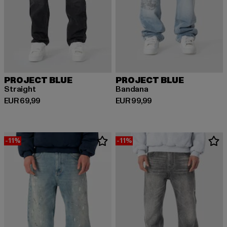
PROJECT BLUE
PROJECT BLUE
Straight
Bandana
Derzeitiger Preis: EUR 69,99
Derzeitiger Preis: EUR 99,99
EUR 69,99
EUR 99,99
-11%
-11%