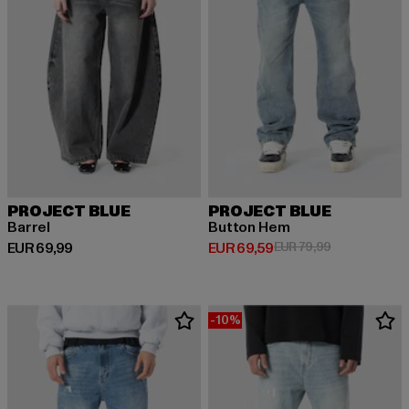
PROJECT BLUE
PROJECT BLUE
Barrel
Button Hem
Derzeitiger Preis: EUR 69,99
Derzeitiger Preis: EUR 69,59
Aktionspreis:
EUR 69,99
EUR 69,59
EUR 79,99
-10%