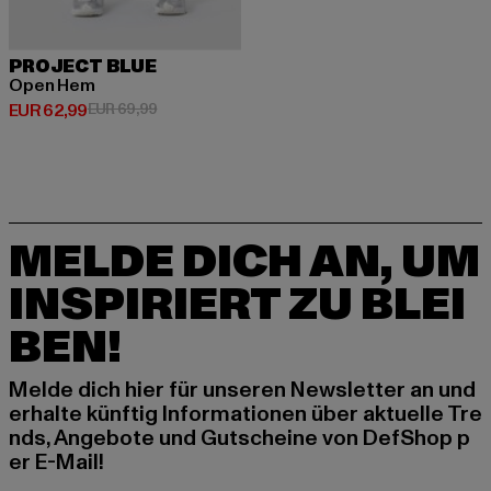
PROJECT BLUE
Open Hem
Derzeitiger Preis: EUR 62,99
Aktionspreis: EUR 69,99
EUR 62,99
EUR 69,99
MELDE DICH AN, UM
INSPIRIERT ZU BLEI
BEN!
Melde dich hier für unseren Newsletter an und
erhalte künftig Informationen über aktuelle Tre
nds, Angebote und Gutscheine von DefShop p
er E-Mail!