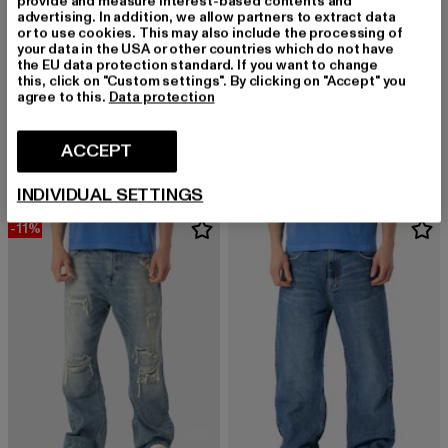
provide and measure interest-based contents and
advertising. In addition, we allow partners to extract data
or to use cookies. This may also include the processing of
your data in the USA or other countries which do not have
the EU data protection standard. If you want to change
this, click on "Custom settings". By clicking on "Accept" you
agree to this.
Data protection
PROJECT BLUE
PROJECT BLUE
Baggy
Straight
Derzeitiger Preis: EUR 75,99
Derzeitiger Preis: EUR 62,29
Aktionspreis:
ACCEPT
EUR 75,99
EUR 62,29
EUR 69,99
INDIVIDUAL SETTINGS
-11%