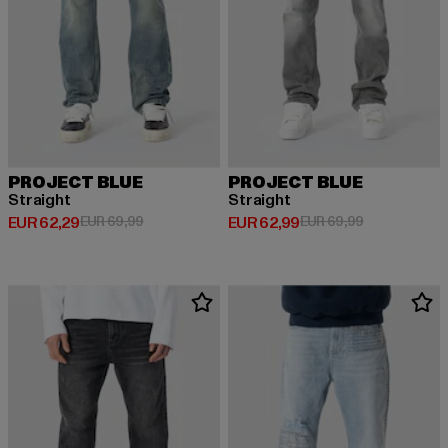
PROJECT BLUE
PROJECT BLUE
Straight
Straight
Derzeitiger Preis: EUR 62,29
Aktionspreis: EUR 69,99
Derzeitiger Preis: EUR 62,99
Aktionspreis:
EUR 62,29
EUR 69,99
EUR 62,99
EUR 69,99