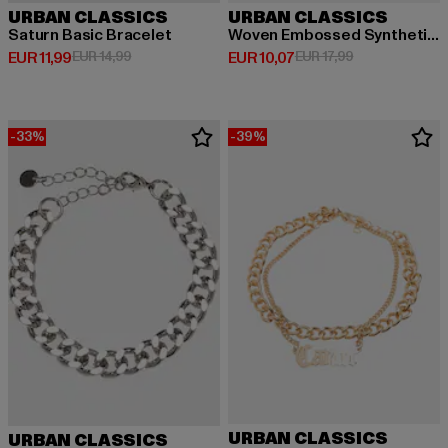
URBAN CLASSICS
URBAN CLASSICS
Saturn Basic Bracelet
Woven Embossed Synthetic Leather Belt
Derzeitiger Preis: EUR 11,99
Aktionspreis: EUR 14,99
Derzeitiger Preis: EUR 10,07
Aktionspreis: E
EUR 11,99
EUR 14,99
EUR 10,07
EUR 17,99
-33%
-39%
URBAN CLASSICS
URBAN CLASSICS