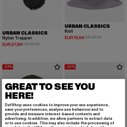
URBAN CLASSICS
Knit
URBAN CLASSICS
Derzeitiger Preis: EUR 19,94
Aktionspreis: 
EUR 19,94
EUR 34,99
Nylon Trapper
Derzeitiger Preis: EUR 27,99
Aktionspreis: EUR 34,99
EUR 27,99
EUR 34,99
-23%
-56%
GREAT TO SEE YOU
HERE!
DefShop uses cookies to improve your use experience,
save your preferences, analyse use behaviour and to
provide and measure interest-based contents and
advertising. In addition, we allow partners to extract data
or to use cookies. This may also include the processing of