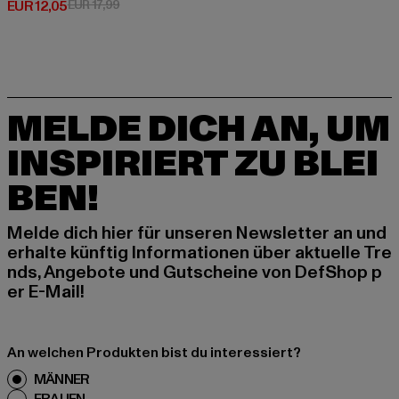
Derzeitiger Preis: EUR 12,05
Aktionspreis: EUR 17,99
EUR 12,05
EUR 17,99
MELDE DICH AN, UM
INSPIRIERT ZU BLEI
BEN!
Melde dich hier für unseren Newsletter an und
erhalte künftig Informationen über aktuelle Tre
nds, Angebote und Gutscheine von DefShop p
er E-Mail!
An welchen Produkten bist du interessiert?
MÄNNER