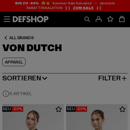
BIS ZU -65%
😲💥 Summer Sale Reloaded — absolute
Zum
Zum
Zum
RABATTESKALATION ❯❯
ZUM SALE
❮❮
Inhalt
Fußzeile
Produktraster
springen
springen
springen
ALL BRANDS
VON DUTCH
APPAREL
SORTIEREN
FILTER
BELIEBTESTE
6 ARTIKEL
NEU
-60%
NEU
-60%