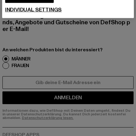
Melde dich hier für unseren Newsletter an und
INDIVIDUAL SETTINGS
erhalte künftig Informationen über aktuelle Tre
nds, Angebote und Gutscheine von DefShop p
er E-Mail!
An welchen Produkten bist du interessiert?
MÄNNER
FRAUEN
E-MAIL
ANMELDEN
Informationen dazu, wie DefShop mit Deinen Daten umgeht, findest Du
in unserer Datenschutzerklärung. Du kannst Dich jederzeit kostenfei
abmelden.
Datenschutzerklärung lesen.