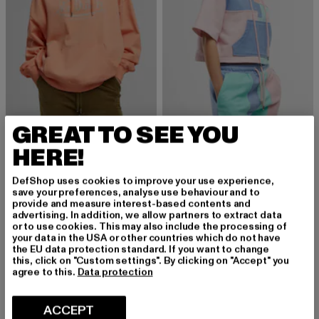
GREAT TO SEE YOU
VON DUTCH
VON DUTCH
MARLEY SWEATS
MION
HERE!
Derzeitiger Preis: EUR 36,00
Aktionspreis: EUR 89,99
Derzeitiger Preis: EUR 40,00
Aktionspreis:
EUR 36,00
EUR 89,99
EUR 40,00
EUR 99,99
DefShop uses cookies to improve your use experience,
save your preferences, analyse use behaviour and to
provide and measure interest-based contents and
advertising. In addition, we allow partners to extract data
or to use cookies. This may also include the processing of
your data in the USA or other countries which do not have
MELDE DICH AN, UM
the EU data protection standard. If you want to change
this, click on "Custom settings". By clicking on "Accept" you
agree to this.
Data protection
INSPIRIERT ZU BLEI
BEN!
ACCEPT