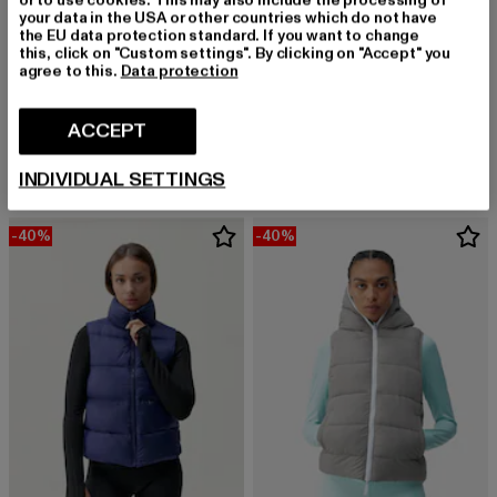
or to use cookies. This may also include the processing of
your data in the USA or other countries which do not have
the EU data protection standard. If you want to change
this, click on "Custom settings". By clicking on "Accept" you
agree to this.
Data protection
BORN
FELICIOUS
Hazel
FELI Track Jacket
ACCEPT
Derzeitiger Preis: EUR 50,99
Aktionspreis: EUR 84,99
Derzeitiger Preis: EUR 40,19
Aktionspreis: 
EUR 50,99
EUR 84,99
EUR 40,19
EUR 59,99
INDIVIDUAL SETTINGS
-40%
-40%