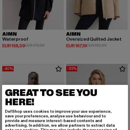
AIMN
AIMN
Waterproof
Oversized Quilted Jacket
Derzeitiger Preis: EUR 158,39
Aktionspreis: EUR 179,99
Derzeitiger Preis: EUR 167,19
Aktionspreis
EUR 158,39
EUR 179,99
EUR 167,19
EUR 189,99
-40%
-33%
GREAT TO SEE YOU
HERE!
DefShop uses cookies to improve your use experience,
save your preferences, analyse use behaviour and to
provide and measure interest-based contents and
advertising. In addition, we allow partners to extract data