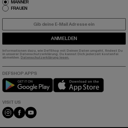
MÄNNER
FRAUEN
E-MAIL
ANMELDEN
Informationen dazu, wie DefShop mit Deinen Daten umgeht, findest Du
in unserer Datenschutzerklärung. Du kannst Dich jederzeit kostenfei
abmelden.
Datenschutzerklärung lesen.
Play market
App store
Visit our Instagram page:
Visit our Facebook page:
Visit our YouTube channel: