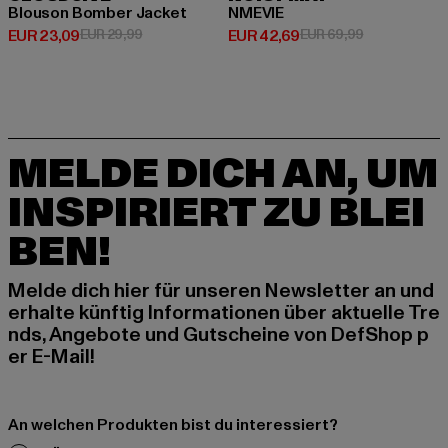
Blouson Bomber Jacket
NMEVIE
Derzeitiger Preis: EUR 23,09
Aktionspreis: EUR 29,99
Derzeitiger Preis: EUR 42,69
Aktionspreis:
EUR 23,09
EUR 29,99
EUR 42,69
EUR 69,99
MELDE DICH AN, UM
INSPIRIERT ZU BLEI
BEN!
Melde dich hier für unseren Newsletter an und
erhalte künftig Informationen über aktuelle Tre
nds, Angebote und Gutscheine von DefShop p
er E-Mail!
An welchen Produkten bist du interessiert?