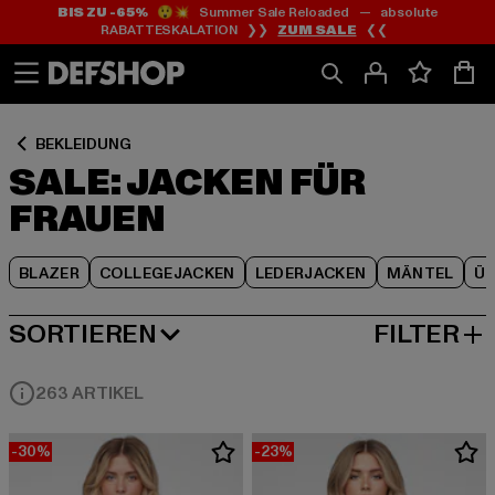
BIS ZU -65%
😲💥 Summer Sale Reloaded — absolute
Zum
Zum
Zum
RABATTESKALATION ❯❯
ZUM SALE
❮❮
Inhalt
Fußzeile
Produktraster
springen
springen
springen
BEKLEIDUNG
SALE: JACKEN FÜR
FRAUEN
BLAZER
COLLEGEJACKEN
LEDERJACKEN
MÄNTEL
Ü
SORTIEREN
FILTER
BELIEBTESTE
263 ARTIKEL
-30%
-23%