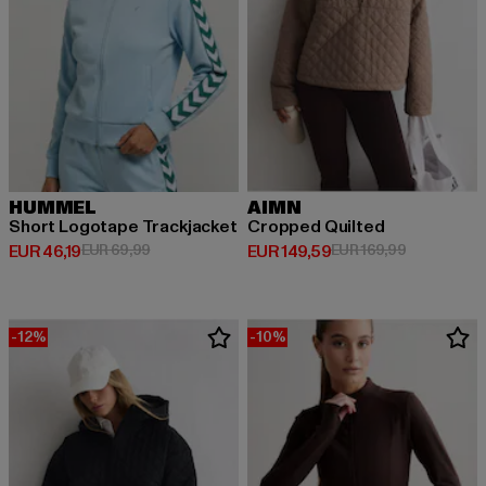
HUMMEL
AIMN
Short Logotape Trackjacket
Cropped Quilted
Derzeitiger Preis: EUR 46,19
Aktionspreis: EUR 69,99
Derzeitiger Preis: EUR 149,59
Aktionsprei
EUR 46,19
EUR 69,99
EUR 149,59
EUR 169,99
-12%
-10%