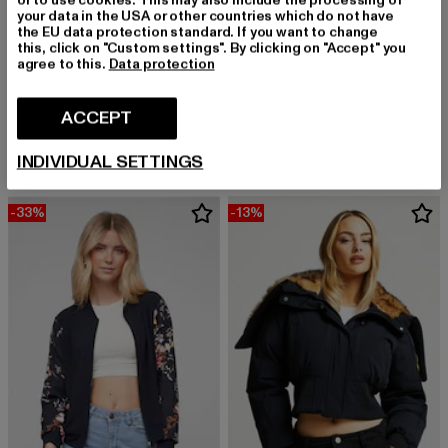
or to use cookies. This may also include the processing of
your data in the USA or other countries which do not have
the EU data protection standard. If you want to change
this, click on "Custom settings". By clicking on "Accept" you
agree to this.
Data protection
TOMMY JEANS
Shiny Oversized Quilt
CLOUD5IVE
Derzeitiger Preis: EUR 92,00
Aktionspreis: EUR 199,99
EUR 92,00
EUR 199,99
Soft Touch
ACCEPT
Derzeitiger Preis: EUR 26,99
Aktionspreis:
EUR 26,99
EUR 44,99
INDIVIDUAL SETTINGS
-33%
-13%