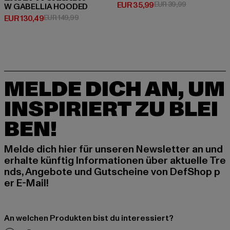
Derzeitiger Preis: EUR 35,99
Aktionspreis:
EUR 35,99
EUR 39,99
W GABELLIA HOODED
Derzeitiger Preis: EUR 130,49
Aktionspreis: EUR 149,99
EUR 130,49
EUR 149,99
MELDE DICH AN, UM
INSPIRIERT ZU BLEI
BEN!
Melde dich hier für unseren Newsletter an und
erhalte künftig Informationen über aktuelle Tre
nds, Angebote und Gutscheine von DefShop p
er E-Mail!
An welchen Produkten bist du interessiert?