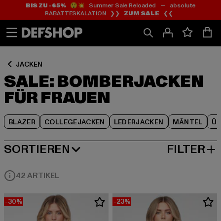
BIS ZU -65%
😲💥 Summer Sale Reloaded — absolute
Zum
Zum
Zum
RABATTESKALATION ❯❯
ZUM SALE
❮❮
Inhalt
Fußzeile
Produktraster
springen
springen
springen
JACKEN
SALE: BOMBERJACKEN
FÜR FRAUEN
BLAZER
COLLEGEJACKEN
LEDERJACKEN
MÄNTEL
Ü
SORTIEREN
FILTER
BELIEBTESTE
42 ARTIKEL
-30%
-23%