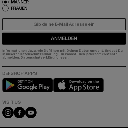
MÄNNER
FRAUEN
E-MAIL
ANMELDEN
Informationen dazu, wie DefShop mit Deinen Daten umgeht, findest Du
in unserer Datenschutzerklärung. Du kannst Dich jederzeit kostenfei
abmelden.
Datenschutzerklärung lesen.
Play market
App store
Visit our Instagram page:
Visit our Facebook page:
Visit our YouTube channel: