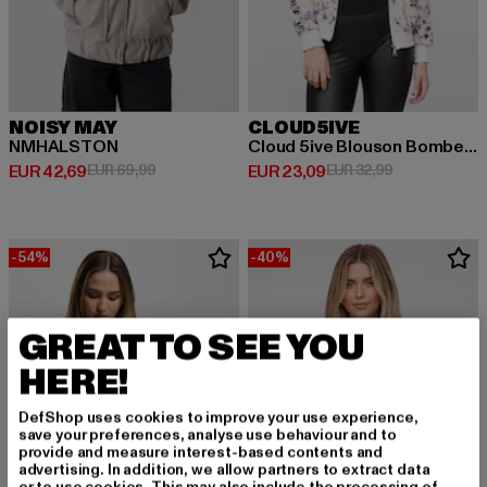
NOISY MAY
CLOUD5IVE
NMHALSTON
Cloud 5ive Blouson Bomber Jacket
Derzeitiger Preis: EUR 42,69
Aktionspreis: EUR 69,99
Derzeitiger Preis: EUR 23,09
Aktionspreis:
EUR 42,69
EUR 69,99
EUR 23,09
EUR 32,99
-54%
-40%
GREAT TO SEE YOU
HERE!
DefShop uses cookies to improve your use experience,
save your preferences, analyse use behaviour and to
provide and measure interest-based contents and
advertising. In addition, we allow partners to extract data