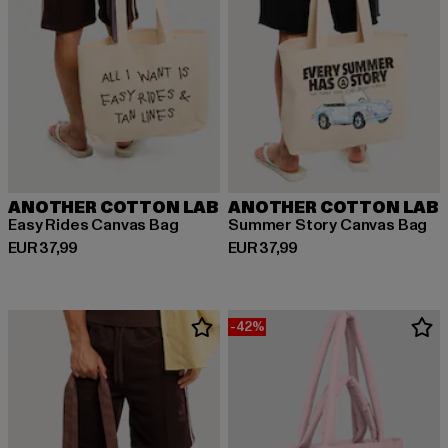
ANOTHER COTTON LAB
ANOTHER COTTON LAB
Easy Rides Canvas Bag
Summer Story Canvas Bag
Derzeitiger Preis: EUR 37,99
Derzeitiger Preis: EUR 37,99
EUR 37,99
EUR 37,99
-42%