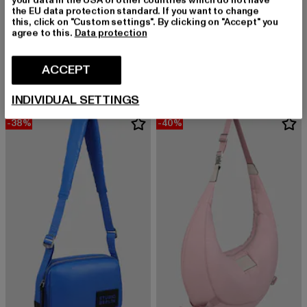
the EU data protection standard. If you want to change
this, click on "Custom settings". By clicking on "Accept" you
agree to this.
Data protection
PEQUS
STUDIO BERLIN
PEQUS Astéria Backpack
PRENZLAU CITY
Derzeitiger Preis: EUR 73,60
Aktionspreis: EUR 159,99
Derzeitiger Preis: EUR 69,59
Aktionspreis:
ACCEPT
EUR 73,60
EUR 159,99
EUR 69,59
EUR 119,99
INDIVIDUAL SETTINGS
-38%
-40%