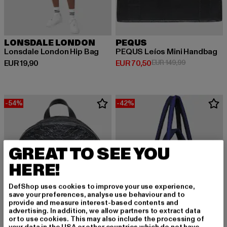
LONSDALE LONDON
PEQUS
Lonsdale London Hip Bag
PEQUS Leíos Mini Handbag
Derzeitiger Preis: EUR 19,90
Derzeitiger Preis: EUR 70,50
Aktionspreis
EUR 19,90
EUR 70,50
EUR 149,99
-54%
-42%
GREAT TO SEE YOU
HERE!
DefShop uses cookies to improve your use experience,
save your preferences, analyse use behaviour and to
provide and measure interest-based contents and
advertising. In addition, we allow partners to extract data
or to use cookies. This may also include the processing of
your data in the USA or other countries which do not have