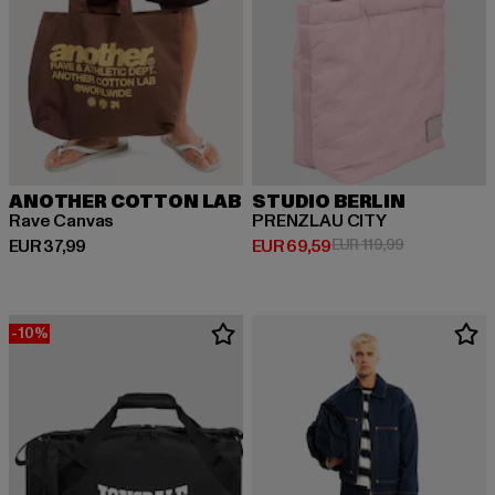
ANOTHER COTTON LAB
STUDIO BERLIN
Rave Canvas
PRENZLAU CITY
Derzeitiger Preis: EUR 37,99
Derzeitiger Preis: EUR 69,59
Aktionspreis:
EUR 37,99
EUR 69,59
EUR 119,99
-10%