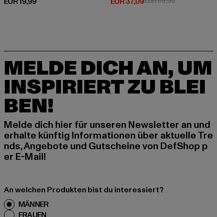
Derzeitiger Preis: EUR 19,99
Derzeitiger Preis: EUR 37,09
Aktionspreis:
EUR 19,99
EUR 37,09
EUR 69,99
MELDE DICH AN, UM
INSPIRIERT ZU BLEI
BEN!
Melde dich hier für unseren Newsletter an und
erhalte künftig Informationen über aktuelle Tre
nds, Angebote und Gutscheine von DefShop p
er E-Mail!
An welchen Produkten bist du interessiert?
MÄNNER
FRAUEN