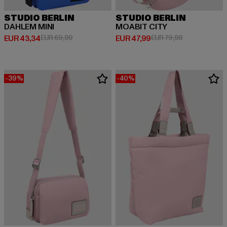
STUDIO BERLIN
STUDIO BERLIN
DAHLEM MINI
MOABIT CITY
Derzeitiger Preis: EUR 43,34
Aktionspreis: EUR 69,90
Derzeitiger Preis: EUR 47,99
Aktionspreis:
EUR 43,34
EUR 69,90
EUR 47,99
EUR 79,99
-39%
-40%