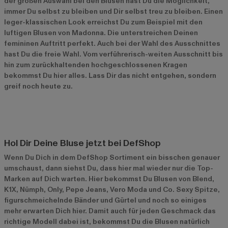
der großen Auswahl bei den Blusen hast Du die Möglichkeit,
immer Du selbst zu bleiben und Dir selbst treu zu bleiben. Einen
leger-klassischen Look erreichst Du zum Beispiel mit den
luftigen Blusen von Madonna. Die unterstreichen Deinen
femininen Auftritt perfekt. Auch bei der Wahl des Ausschnittes
hast Du die freie Wahl. Vom verführerisch-weiten Ausschnitt bis
hin zum zurückhaltenden hochgeschlossenen Kragen
bekommst Du hier alles. Lass Dir das nicht entgehen, sondern
greif noch heute zu.
Hol Dir Deine Bluse jetzt bei DefShop
Wenn Du Dich in dem DefShop Sortiment ein bisschen genauer
umschaust, dann siehst Du, dass hier mal wieder nur die Top-
Marken auf Dich warten. Hier bekommst Du Blusen von Blend,
K1X, Nümph, Only, Pepe Jeans, Vero Moda und Co. Sexy Spitze,
figurschmeichelnde Bänder und Gürtel und noch so einiges
mehr erwarten Dich hier. Damit auch für jeden Geschmack das
richtige Modell dabei ist, bekommst Du die Blusen natürlich