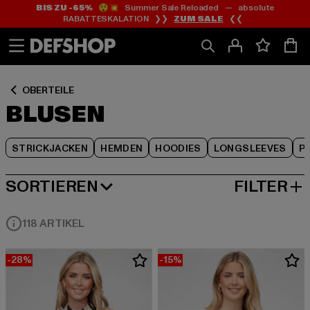
BIS ZU -65%
😲💥 Summer Sale Reloaded — absolute
Zum
Zum
Zum
RABATTESKALATION ❯❯
ZUM SALE
❮❮
Inhalt
Fußzeile
Produktraster
springen
springen
springen
OBERTEILE
BLUSEN
STRICKJACKEN
HEMDEN
HOODIES
LONGSLEEVES
P
SORTIEREN
FILTER
BELIEBTESTE
118 ARTIKEL
-28%
-15%