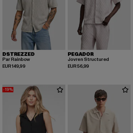
DSTREZZED
PEGADOR
Par Rainbow
Jovren Structured
Derzeitiger Preis: EUR 149,99
Derzeitiger Preis: EUR 56,99
EUR 149,99
EUR 56,99
-19%