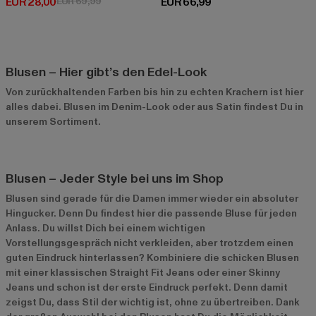
Derzeitiger Preis: EUR 28,00
Aktionspreis: EUR 69,99
Derzeitiger Preis: EUR 66,99
EUR 28,00
EUR 69,99
EUR 66,99
Blusen – Hier gibt’s den Edel-Look
Von zurückhaltenden Farben bis hin zu echten Krachern ist hier
alles dabei. Blusen im Denim-Look oder aus Satin findest Du in
unserem Sortiment.
Blusen – Jeder Style bei uns im Shop
Blusen sind gerade für die Damen immer wieder ein absoluter
Hingucker. Denn Du findest hier die passende Bluse für jeden
Anlass. Du willst Dich bei einem wichtigen
Vorstellungsgespräch nicht verkleiden, aber trotzdem einen
guten Eindruck hinterlassen? Kombiniere die schicken Blusen
mit einer klassischen Straight Fit Jeans oder einer Skinny
Jeans und schon ist der erste Eindruck perfekt. Denn damit
zeigst Du, dass Stil der wichtig ist, ohne zu übertreiben. Dank