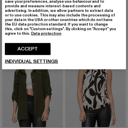
save your preferences, analyse use behaviour and to
provide and measure interest-based contents and
PEGADOR
CLOUD5IVE
advertising. In addition, we allow partners to extract data
Noli Rib
Cloud5ive Damen Choker Top mit Abstrakt Print
or to use cookies. This may also include the processing of
your data in the USA or other countries which do not have
Derzeitiger Preis: EUR 58,79
Aktionspreis: EUR 69,99
Derzeitiger Preis: EUR 17,99
Aktionspreis: 
EUR 58,79
EUR 69,99
EUR 17,99
EUR 24,99
the EU data protection standard. If you want to change
this, click on "Custom settings". By clicking on "Accept" you
agree to this.
Data protection
-36%
-10%
ACCEPT
INDIVIDUAL SETTINGS