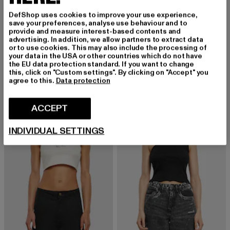
DefShop uses cookies to improve your use experience,
save your preferences, analyse use behaviour and to
URBAN CLASSICS
CLOUD5IVE
provide and measure interest-based contents and
Ladies Pads
Lace
advertising. In addition, we allow partners to extract data
or to use cookies. This may also include the processing of
Derzeitiger Preis: EUR 10,00
Aktionspreis: EUR 19,99
Derzeitiger Preis: EUR 17,99
Aktionspreis: 
EUR 10,00
EUR 19,99
EUR 17,99
EUR 24,99
your data in the USA or other countries which do not have
the EU data protection standard. If you want to change
this, click on "Custom settings". By clicking on "Accept" you
agree to this.
Data protection
-36%
-24%
ACCEPT
INDIVIDUAL SETTINGS