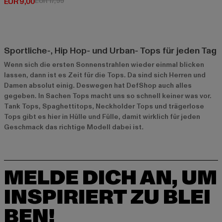
Derzeitiger Preis: EUR 9,00
Aktionspreis: EUR 17,99
EUR 9,00
EUR 17,99
Sportliche-, Hip Hop- und Urban- Tops für jeden Tag
Wenn sich die ersten Sonnenstrahlen wieder einmal blicken
lassen, dann ist es Zeit für die Tops. Da sind sich Herren und
Damen absolut einig. Deswegen hat DefShop auch alles
gegeben. In Sachen Tops macht uns so schnell keiner was vor.
Tank Tops, Spaghettitops, Neckholder Tops und trägerlose
Tops gibt es hier in Hülle und Fülle, damit wirklich für jeden
Geschmack das richtige Modell dabei ist.
MELDE DICH AN, UM
INSPIRIERT ZU BLEI
BEN!