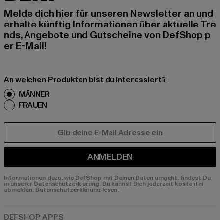
Melde dich hier für unseren Newsletter an und
erhalte künftig Informationen über aktuelle Tre
nds, Angebote und Gutscheine von DefShop p
er E-Mail!
An welchen Produkten bist du interessiert?
MÄNNER
FRAUEN
E-MAIL
ANMELDEN
Informationen dazu, wie DefShop mit Deinen Daten umgeht, findest Du
in unserer Datenschutzerklärung. Du kannst Dich jederzeit kostenfei
abmelden.
Datenschutzerklärung lesen.