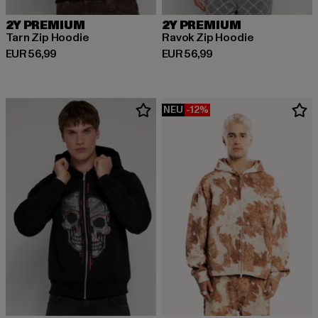
2Y PREMIUM
2Y PREMIUM
Tarn Zip Hoodie
Ravok Zip Hoodie
Derzeitiger Preis: EUR 56,99
Derzeitiger Preis: EUR 56,99
EUR 56,99
EUR 56,99
NEU
-12%