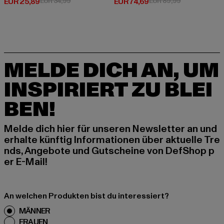
Derzeitiger Preis: EUR 25,89
Aktionspreis: EUR 34,99
Derzeitiger Preis: EUR 74,69
Aktionspreis:
EUR 25,89
EUR 34,99
EUR 74,69
EUR 89,99
MELDE DICH AN, UM
INSPIRIERT ZU BLEI
BEN!
Melde dich hier für unseren Newsletter an und
erhalte künftig Informationen über aktuelle Tre
nds, Angebote und Gutscheine von DefShop p
er E-Mail!
An welchen Produkten bist du interessiert?
MÄNNER
FRAUEN