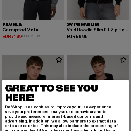
FAVELA
2Y PREMIUM
Corrupted Metal
Void Hoodie Slim Fit Zip Hoodie
Derzeitiger Preis: EUR 71,99
Aktionspreis: EUR 79,99
Derzeitiger Preis: EUR 56,99
EUR 71,99
EUR 79,99
EUR 56,99
GREAT TO SEE YOU
HERE!
DefShop uses cookies to improve your use experience,
save your preferences, analyse use behaviour and to
provide and measure interest-based contents and
advertising. In addition, we allow partners to extract data
or to use cookies. This may also include the processing of
your data in the USA or other countries which do not have