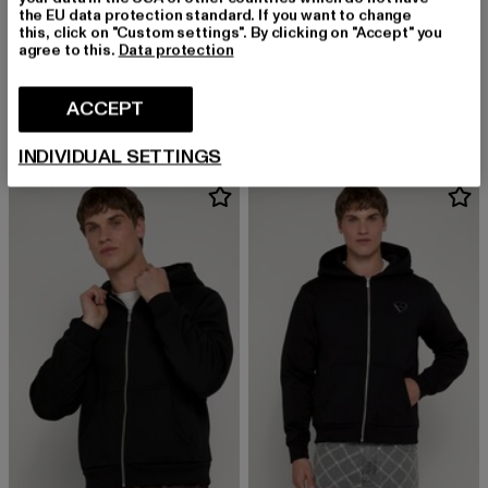
the EU data protection standard. If you want to change
this, click on "Custom settings". By clicking on "Accept" you
agree to this.
Data protection
2Y PREMIUM
2Y PREMIUM
Thorn Basic Zip Hoodie
Vash Zip Hoodie
ACCEPT
Derzeitiger Preis: EUR 47,49
Derzeitiger Preis: EUR 56,99
EUR 47,49
EUR 56,99
INDIVIDUAL SETTINGS