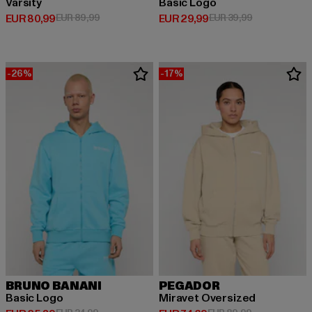
Varsity
Basic Logo
Derzeitiger Preis: EUR 80,99
Aktionspreis: EUR 89,99
Derzeitiger Preis: EUR 29,99
Aktionspreis:
EUR 80,99
EUR 89,99
EUR 29,99
EUR 39,99
-26%
-17%
BRUNO BANANI
PEGADOR
Basic Logo
Miravet Oversized