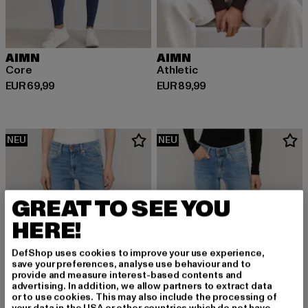
AIMN
AIMN
Core
Athletic
Derzeitiger Preis: EUR 69,99
Derzeitiger Preis: EUR 89,99
EUR 69,99
EUR 89,99
NEU
NEU
GREAT TO SEE YOU
HERE!
DefShop uses cookies to improve your use experience,
save your preferences, analyse use behaviour and to
provide and measure interest-based contents and
advertising. In addition, we allow partners to extract data
or to use cookies. This may also include the processing of
your data in the USA or other countries which do not have