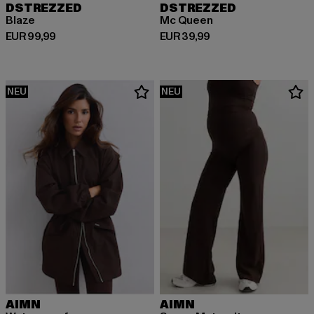
DSTREZZED
DSTREZZED
Blaze
Mc Queen
Derzeitiger Preis: EUR 99,99
Derzeitiger Preis: EUR 39,99
EUR 99,99
EUR 39,99
NEU
NEU
AIMN
AIMN