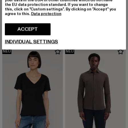
the EU data protection standard. If you want to change
this, click on "Custom settings". By clicking on "Accept" you
agree to this.
Data protection
REPLAY
REPLAY
Hosen FP
Hosen FP
Derzeitiger Preis: EUR 148,99
Derzeitiger Preis: EUR 138,99
ACCEPT
EUR 148,99
EUR 138,99
INDIVIDUAL SETTINGS
NEU
NEU