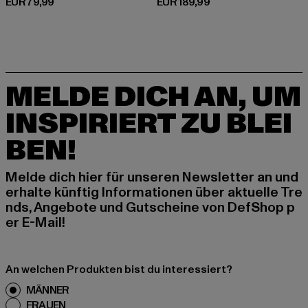
Derzeitiger Preis: EUR 79,99
Derzeitiger Preis: EUR 189,99
EUR 79,99
EUR 189,99
MELDE DICH AN, UM
INSPIRIERT ZU BLEI
BEN!
Melde dich hier für unseren Newsletter an und
erhalte künftig Informationen über aktuelle Tre
nds, Angebote und Gutscheine von DefShop p
er E-Mail!
An welchen Produkten bist du interessiert?
MÄNNER
FRAUEN