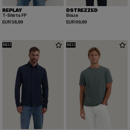
REPLAY
DSTREZZED
T-Shirts FP
Blaze
Derzeitiger Preis: EUR 38,99
Derzeitiger Preis: EUR 99,99
EUR 38,99
EUR 99,99
NEU
NEU