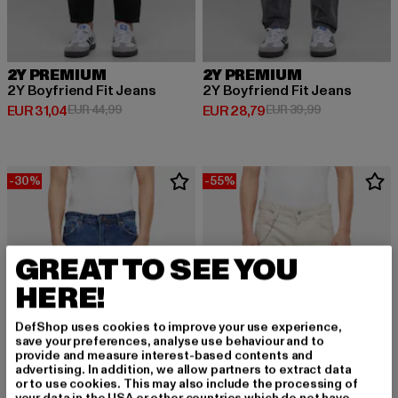
2Y PREMIUM
2Y PREMIUM
2Y Boyfriend Fit Jeans
2Y Boyfriend Fit Jeans
Derzeitiger Preis: EUR 31,04
Aktionspreis: EUR 44,99
Derzeitiger Preis: EUR 28,79
Aktionspreis:
EUR 31,04
EUR 44,99
EUR 28,79
EUR 39,99
-30%
-55%
GREAT TO SEE YOU
HERE!
DefShop uses cookies to improve your use experience,
save your preferences, analyse use behaviour and to
provide and measure interest-based contents and
advertising. In addition, we allow partners to extract data
or to use cookies. This may also include the processing of
your data in the USA or other countries which do not have