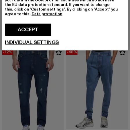
the EU data protection standard. If you want to change
this, click on "Custom settings". By clicking on "Accept" you
agree to this.
Data protection
2Y PREMIUM
2Y PREMIUM
Boyfriend
Boyfriend
Derzeitiger Preis: EUR 27,99
Aktionspreis: EUR 39,99
Derzeitiger Preis: EUR 29,25
Aktionspreis:
ACCEPT
EUR 27,99
EUR 39,99
EUR 29,25
EUR 64,99
INDIVIDUAL SETTINGS
-12%
-40%