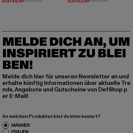
Derzeitiger Preis: EUR 44,99
Aktionspreis: EUR 49,99
Derzeitiger Preis: EUR 43,99
Aktionspreis:
EUR 44,99
EUR 49,99
EUR 43,99
EUR 49,99
MELDE DICH AN, UM
INSPIRIERT ZU BLEI
BEN!
Melde dich hier für unseren Newsletter an und
erhalte künftig Informationen über aktuelle Tre
nds, Angebote und Gutscheine von DefShop p
er E-Mail!
An welchen Produkten bist du interessiert?
MÄNNER
FRAUEN