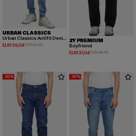
URBAN CLASSICS
Urban Classics Antifit Denim
2Y PREMIUM
Derzeitiger Preis: EUR 39,04
Aktionspreis: EUR 54,99
EUR 39,04
EUR 54,99
Boyfriend
Derzeitiger Preis: EUR 31,04
Aktionspreis: 
EUR 31,04
EUR 44,99
-30%
-30%