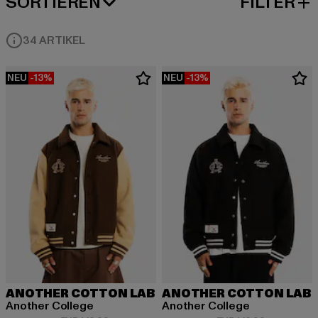
SORTIEREN
FILTER
BELIEBTESTE
34 ARTIKEL
NEU
-13%
NEU
-13%
ANOTHER COTTON LAB
ANOTHER COTTON LAB
Another College
Another College