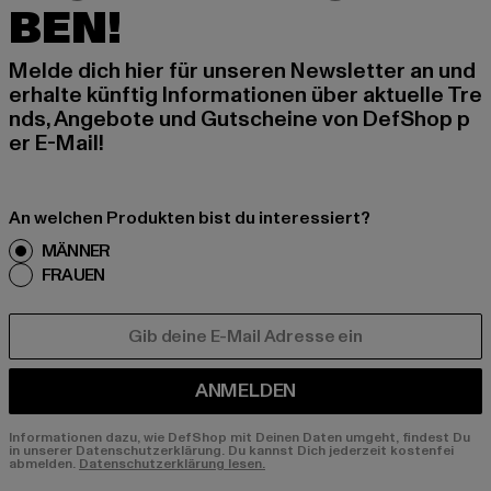
BEN!
Melde dich hier für unseren Newsletter an und
erhalte künftig Informationen über aktuelle Tre
nds, Angebote und Gutscheine von DefShop p
er E-Mail!
An welchen Produkten bist du interessiert?
MÄNNER
FRAUEN
E-MAIL
ANMELDEN
Informationen dazu, wie DefShop mit Deinen Daten umgeht, findest Du
in unserer Datenschutzerklärung. Du kannst Dich jederzeit kostenfei
abmelden.
Datenschutzerklärung lesen.