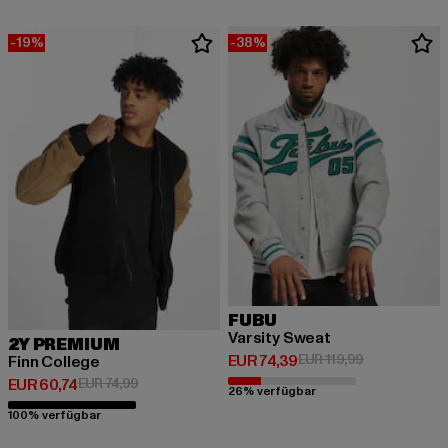
-19%
-38%
FUBU
Varsity Sweat
2Y PREMIUM
Derzeitiger Preis: EUR 74,39
Aktionspreis:
EUR 74,39
EUR 119,99
Finn College
Derzeitiger Preis: EUR 60,74
Aktionspreis: EUR 74,99
EUR 60,74
EUR 74,99
26% verfügbar
100% verfügbar