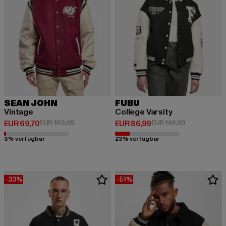
SEAN JOHN
FUBU
Vintage
College Varsity
Derzeitiger Preis: EUR 69,70
Aktionspreis: EUR 169,99
Derzeitiger Preis: EUR 86,99
Aktionspreis
EUR 69,70
EUR 169,99
EUR 86,99
EUR 149,99
3% verfügbar
23% verfügbar
-33%
-51%