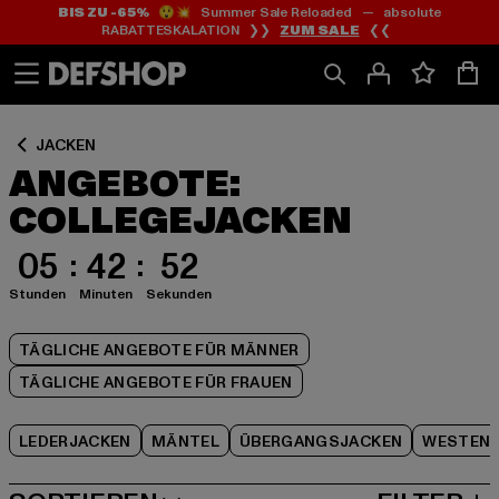
BIS ZU -65%
😲💥 Summer Sale Reloaded — absolute
Zum
Zum
Zum
RABATTESKALATION ❯❯
ZUM SALE
❮❮
Inhalt
Fußzeile
Produktraster
springen
springen
springen
JACKEN
ANGEBOTE:
COLLEGEJACKEN
05
42
51
Stunden
Minuten
Sekunden
TÄGLICHE ANGEBOTE FÜR MÄNNER
TÄGLICHE ANGEBOTE FÜR FRAUEN
LEDERJACKEN
MÄNTEL
ÜBERGANGSJACKEN
WESTEN