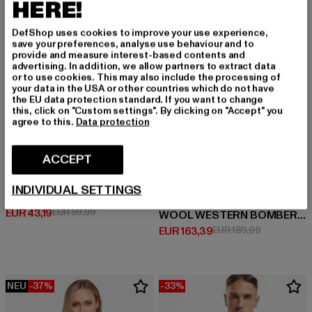
HERE!
DefShop uses cookies to improve your use experience,
save your preferences, analyse use behaviour and to
provide and measure interest-based contents and
advertising. In addition, we allow partners to extract data
or to use cookies. This may also include the processing of
your data in the USA or other countries which do not have
the EU data protection standard. If you want to change
this, click on "Custom settings". By clicking on "Accept" you
agree to this.
Data protection
ACCEPT
URBAN CLASSICS
INDIVIDUAL SETTINGS
Ladies 2-tone College Sweatjacket
TRUE RELIGION
Derzeitiger Preis: EUR 43,19
Aktionspreis: EUR 59,99
EUR 43,19
EUR 59,99
WOOL WESTERN BOMBER JACKET
Derzeitiger Preis: EUR 163,39
Aktionsprei
EUR 163,39
EUR 189,99
NEU
-37%
-33%