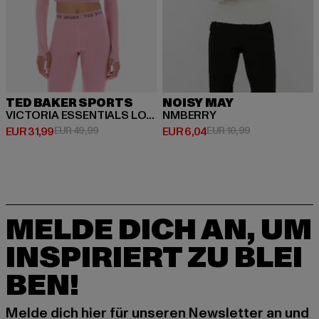
TED BAKER SPORTS
NOISY MAY
VICTORIA ESSENTIALS LONG SLEEVE TOP
NMBERRY
Derzeitiger Preis: EUR 31,99
Aktionspreis: EUR 49,99
Derzeitiger Preis: EUR 6,04
Aktionspreis: E
EUR 31,99
EUR 49,99
EUR 6,04
EUR 10,99
MELDE DICH AN, UM
INSPIRIERT ZU BLEI
BEN!
Melde dich hier für unseren Newsletter an und