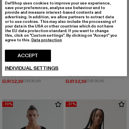
DefShop uses cookies to improve your use experience,
save your preferences, analyse use behaviour and to
provide and measure interest-based contents and
advertising. In addition, we allow partners to extract data
or to use cookies. This may also include the processing of
your data in the USA or other countries which do not have
the EU data protection standard. If you want to change
this, click on "Custom settings". By clicking on "Accept" you
agree to this.
Data protection
ACCEPT
INDIVIDUAL SETTINGS
ESTELOU
ESTELOU
Rib turtleneck
Rib turtleneck
Derzeitiger Preis: EUR 32,39
Aktionspreis: EUR 35,99
Derzeitiger Preis: EUR 32,39
Aktionspreis:
EUR 32,39
EUR 35,99
EUR 32,39
EUR 35,99
-10%
-37%