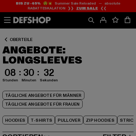
BIS ZU -65%
😲💥 Summer Sale Reloaded — absolute
Zum
Zum
Zum
RABATTESKALATION ❯❯
ZUM SALE
❮❮
Inhalt
Fußzeile
Produktraster
springen
springen
springen
OBERTEILE
ANGEBOTE:
LONGSLEEVES
08
30
32
Stunden
Minuten
Sekunden
TÄGLICHE ANGEBOTE FÜR MÄNNER
TÄGLICHE ANGEBOTE FÜR FRAUEN
HOODIES
T-SHIRTS
PULLOVER
ZIP HOODIES
STRIC