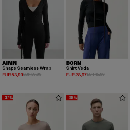
AIMN
BORN
Shape Seamless Wrap
Shirt Veda
Derzeitiger Preis: EUR 53,99
Aktionspreis: EUR 59,99
Derzeitiger Preis: EUR 28,97
Aktionspreis:
EUR 53,99
EUR 59,99
EUR 28,97
EUR 45,99
-37%
-38%