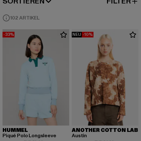
SORTIEREN
FILTER
BELIEBTESTE
102 ARTIKEL
-33%
NEU
-10%
HUMMEL
ANOTHER COTTON LAB
Piqué Polo Longsleeve
Austin