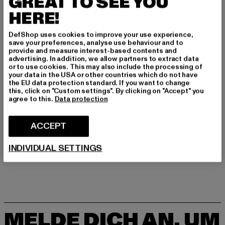
GREAT TO SEE YOU
Art.Nr: M0914879264-05016
HERE!
Hersteller: United People GmbH |
DefShop uses cookies to improve your use experience,
commerciale@replayjeans.com
save your preferences, analyse use behaviour and to
provide and measure interest-based contents and
VIA MARCOA 1 | 31011 Asolo | IT
advertising. In addition, we allow partners to extract data
or to use cookies. This may also include the processing of
your data in the USA or other countries which do not have
the EU data protection standard. If you want to change
GRÖSSE & PASSFORM
this, click on "Custom settings". By clicking on "Accept" you
agree to this.
Data protection
PFLEGEHINWEISE
ACCEPT
LIEFERUNG & RÜCKGABE
INDIVIDUAL SETTINGS
MELDE DICH AN, UM