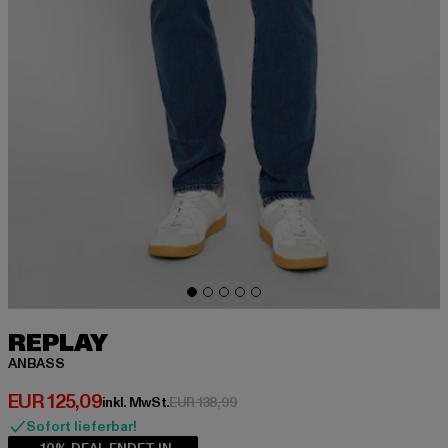
REPLAY
ANBASS
Derzeitiger Preis: EUR 125,09
EUR 125,09
Aktionspreis: EUR 138,99
inkl. MwSt.
EUR 138,99
Sofort lieferbar!