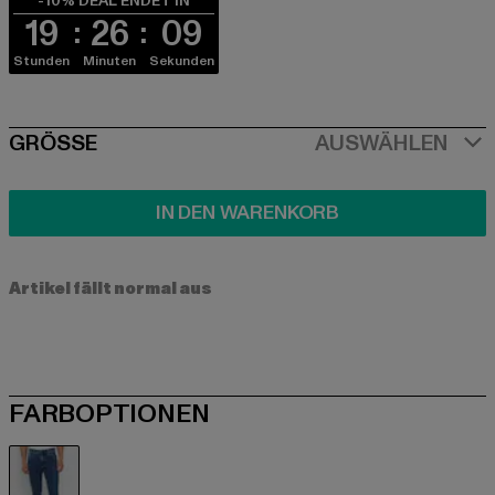
-10% DEAL ENDET IN
19
26
08
Stunden
Minuten
Sekunden
SIZE
GRÖSSE
AUSWÄHLEN
IN DEN WARENKORB
Artikel fällt normal aus
FARBOPTIONEN