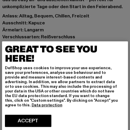
unkomplizierte Tage oder den Start in den Feierabend.
Anlass: Alltag, Bequem, Chillen, Freizeit
Ausschnitt: Kapuze
Ärmelart: Langarm
Verschlussarten: Reißverschluss
Details: Kängurutasche, Rippstrickbündchen, Print
GREAT TO SEE YOU
Schnitt: Oversize
HERE!
Marke: Another Cotton Lab
Kat.: Sweat & Fleece - Hoodies Zipthrough
DefShop uses cookies to improve your use experience,
Farbe: schwarz
save your preferences, analyse use behaviour and to
provide and measure interest-based contents and
Hersteller Farbe: black
advertising. In addition, we allow partners to extract data
Materialzusammensetzung: 90% Baumwolle, 10%
or to use cookies. This may also include the processing of
your data in the USA or other countries which do not have
Polyester
the EU data protection standard. If you want to change
Art.Nr: PD00002065-00007
this, click on "Custom settings". By clicking on "Accept" you
agree to this.
Data protection
Hersteller: Urban Styles Agency GmbH & Co. KG |
ACCEPT
agentur@urbanstylesagency.com
Schanzenstraße 41 | 51063 Köln | DE