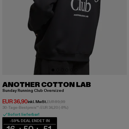
ANOTHER COTTON LAB
Sunday Running Club Oversized
Derzeitiger Preis: EUR 36,90
EUR 36,90
Aktionspreis: EUR 89,99
inkl. MwSt.
EUR 89,99
30-Tage-Bestpreis**: EUR 34,20
(-8%)
Sofort lieferbar!
-59% DEAL ENDET IN