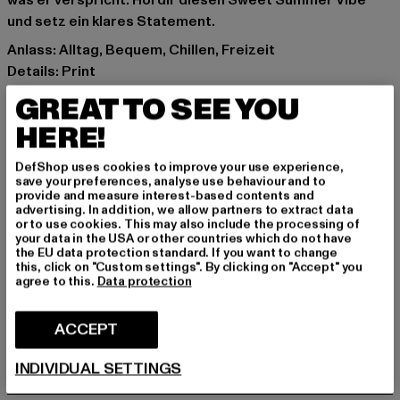
was er verspricht. Hol dir diesen Sweet Summer Vibe
und setz ein klares Statement.
Anlass: Alltag, Bequem, Chillen, Freizeit
Details: Print
Schnitt: Oversize
GREAT TO SEE YOU
Marke: Another Cotton Lab
HERE!
Kat.: T-Shirts
Farbe: pink
DefShop uses cookies to improve your use experience,
Hersteller Farbe: pink
save your preferences, analyse use behaviour and to
provide and measure interest-based contents and
Materialzusammensetzung: 100% Baumwolle
advertising. In addition, we allow partners to extract data
Art.Nr: PD00006211-00185
or to use cookies. This may also include the processing of
your data in the USA or other countries which do not have
the EU data protection standard. If you want to change
Hersteller: Urban Styles Agency GmbH & Co. KG |
this, click on "Custom settings". By clicking on "Accept" you
agree to this.
Data protection
agentur@urbanstylesagency.com
Schanzenstraße 41 | 51063 Köln | DE
ACCEPT
GRÖSSE & PASSFORM
INDIVIDUAL SETTINGS