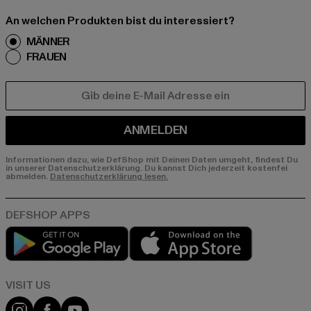
An welchen Produkten bist du interessiert?
MÄNNER
FRAUEN
E-MAIL
ANMELDEN
Informationen dazu, wie DefShop mit Deinen Daten umgeht, findest Du
in unserer Datenschutzerklärung. Du kannst Dich jederzeit kostenfei
abmelden.
Datenschutzerklärung lesen.
Play market
App store
Visit our Instagram page:
Visit our Facebook page:
Visit our YouTube channel: